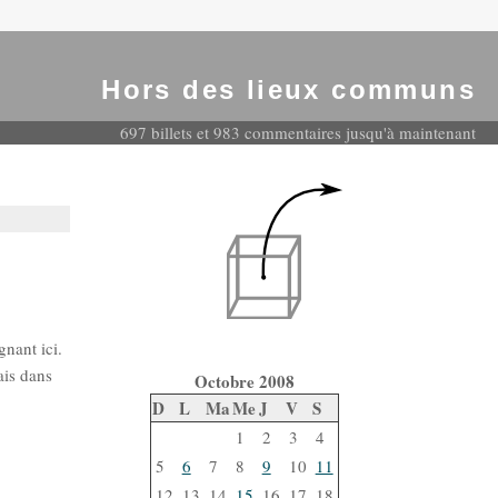
Hors des lieux communs
697 billets et 983 commentaires jusqu'à maintenant
gnant ici.
ais dans
Octobre 2008
D
L
Ma
Me
J
V
S
1
2
3
4
5
6
7
8
9
10
11
12
13
14
15
16
17
18