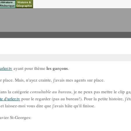
Littérature
Histoire &
Rhétorique
Géographie
les garçons
rler.tv
ayant pour thème
.
r place. Mais, n'ayez crainte, j'avais mes agents sur place.
ans la catégorie
consultable au bureau
, je ne peux pas mettre le clip ga
ite d'urler.tv
pour le regarder (pas au bureau!). Pour la petite histoire, j'ét
t laissez-moi vous dire que j'avais hâte qu'il finisse.
avier St-Georges: