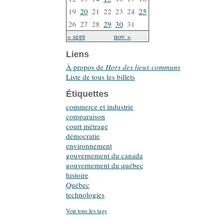
19
20
21
22
23
24
25
26
27
28
29
30
31
« sept
nov »
Liens
À propos de
Hors des lieux communs
Liste de tous les billets
Étiquettes
commerce et industrie
comparaison
court métrage
démocratie
environnement
gouvernement du canada
gouvernement du québec
histoire
Québec
technologies
Voir tous les tags