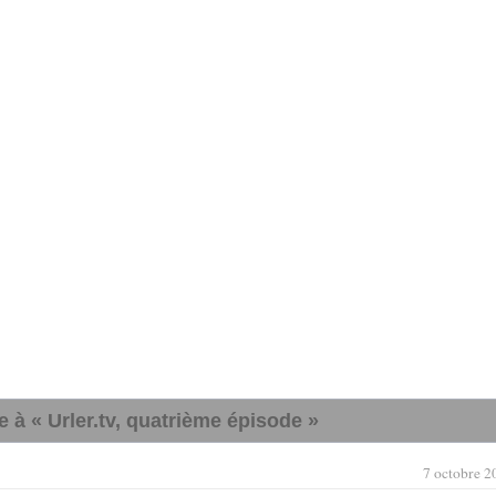
à « Urler.tv, quatrième épisode »
7 octobre 2