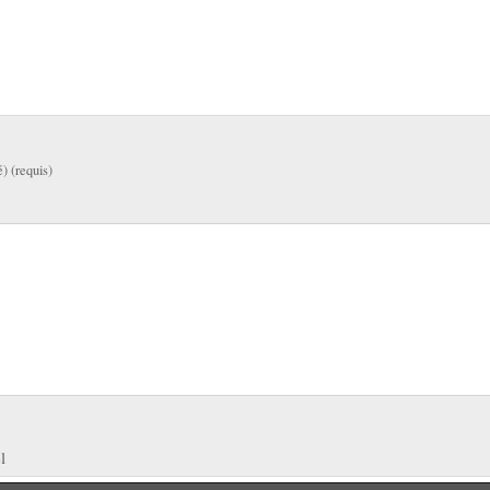
é) (requis)
l