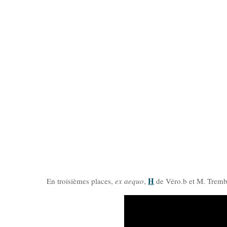
H
En troisièmes places,
ex aequo
,
de Véro.b et M. Tremb