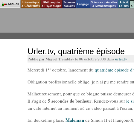
Informatique
Philosophie
Sciences
Sciences naturelles
Arts &
Accueil
Langage
& Généralités
& Psychologie
sociales
& Mathématiques
Loisirs
& 
Urler.tv, quatrième épisode
Publié par Miguel Tremblay le 06 octobre 2008 dans
urler.tv
er
Mercredi 1
octobre, lancement du
quatrième épisode d'u
Obligation professionnelle oblige, je n'ai pu me rendre su
Malheureusement, pour que ce blogue puisse demeurer d
5 secondes de bonheur
Il s'agit de
. Rendez-vous sur
le s
un café internet au moment où ce vidéo passait à l'écran, e
Maleman
En deuxième place,
de Simon H.et François-X