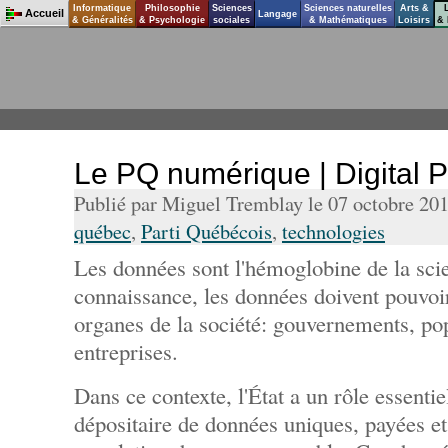
Informatique
Philosophie
Sciences
Sciences naturelles
Arts &
Accueil
Langage
& Généralités
& Psychologie
sociales
& Mathématiques
Loisirs
& 
Le PQ numérique | Digital 
Publié par Miguel Tremblay le 07 octobre 20
québec
,
Parti Québécois
,
technologies
Les données sont l'hémoglobine de la scie
connaissance, les données doivent pouvoir 
organes de la société: gouvernements, popu
entreprises.
Dans ce contexte, l'État a un rôle essentiel
dépositaire de données uniques, payées et