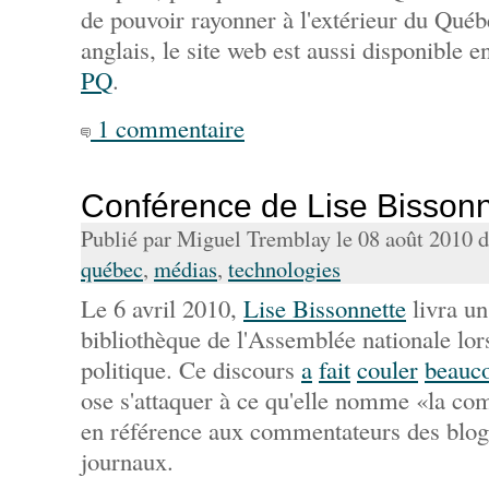
de pouvoir rayonner à l'extérieur du Qu
anglais, le site web est aussi disponible 
PQ
.
1 commentaire
Conférence de Lise Bissonn
Publié par Miguel Tremblay le 08 août 2010 
québec
,
médias
,
technologies
Le 6 avril 2010,
Lise Bissonnette
livra un
bibliothèque de l'Assemblée nationale lor
politique. Ce discours
a
fait
couler
beauc
ose s'attaquer à ce qu'elle nomme «la co
en référence aux commentateurs des blogu
journaux.