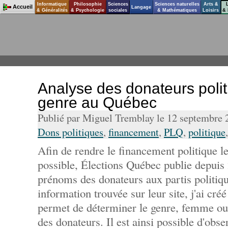
Informatique
Philosophie
Sciences
Sciences naturelles
Arts &
Accueil
Langage
& Généralités
& Psychologie
sociales
& Mathématiques
Loisirs
& 
Analyse des donateurs polit
genre au Québec
Publié par Miguel Tremblay le 12 septembre
Dons politiques
,
financement
,
PLQ
,
politique
Afin de rendre le financement politique le
possible, Élections Québec publie depuis
prénoms des donateurs aux partis politiqu
information trouvée sur leur site, j'ai cré
permet de déterminer le genre, femme 
des donateurs. Il est ainsi possible d'ob