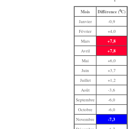
Mois
Différence (⁰C)
Janvier
-0,9
Février
+4,0
+7,8
Mars
+7,8
Avril
Mai
+6,0
Juin
+3,7
Juillet
+1,2
Août
-3,6
Septembre
-6,0
Octobre
-6,0
-7,3
Novembre