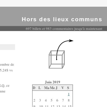
Hors des lieux communs
697 billets et 983 commentaires jusqu'à maintenant
 nombre de
95,24$ vs
Juin 2019
PLQ, ce
D
L
Ma
Me
J
V
S
'une
1
2
3
4
5
6
7
8
9
10
11
12
13
14
15