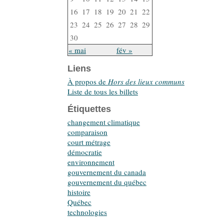
16
17
18
19
20
21
22
23
24
25
26
27
28
29
30
« mai
fév »
Liens
À propos de
Hors des lieux communs
Liste de tous les billets
Étiquettes
changement climatique
comparaison
court métrage
démocratie
environnement
gouvernement du canada
gouvernement du québec
histoire
Québec
technologies