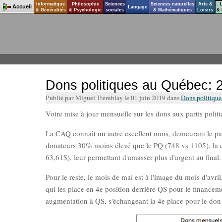
Informatique
Philosophie
Sciences
Sciences naturelles
Arts &
Accueil
Langage
& Généralités
& Psychologie
sociales
& Mathématiques
Loisirs
& 
Dons politiques au Québec: 
Publié par Miguel Tremblay le 01 juin 2019 dans
Dons politiqu
Votre mise à jour mensuelle sur les dons aux partis poli
La CAQ connaît un autre excellent mois, demeurant le pa
donateurs 30% moins élevé que le PQ (748 vs 1105), la 
63,61$), leur permettant d'amasser plus d'argent au final.
Pour le reste, le mois de mai est à l'image du mois d'avr
qui les place en 4e position derrière QS pour le finance
augmentation à QS, s'échangeant la 4e place pour le do