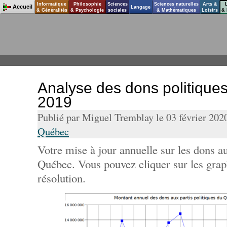
Informatique
Philosophie
Sciences
Sciences naturelles
Arts &
Accueil
Langage
& Généralités
& Psychologie
sociales
& Mathématiques
Loisirs
& 
Analyse des dons politique
2019
Publié par Miguel Tremblay le 03 février 202
Québec
Votre mise à jour annuelle sur les dons au
Québec. Vous pouvez cliquer sur les grap
résolution.