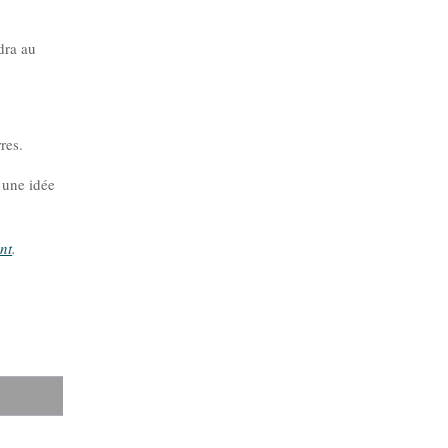
dra au
res.
 une idée
nt
.