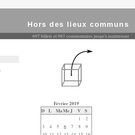
Hors des lieux communs
697 billets et 983 commentaires jusqu'à maintenant
9
.
Février 2019
D
L
Ma
Me
J
V
S
1
2
3
4
5
6
7
8
9
10
11
12
13
14
15
16