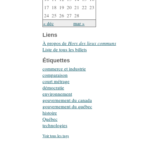
17
18
19
20
21
22
23
24
25
26
27
28
« déc
mar »
Liens
À propos de
Hors des lieux communs
Liste de tous les billets
Étiquettes
commerce et industrie
comparaison
court métrage
démocratie
environnement
gouvernement du canada
gouvernement du québec
histoire
Québec
technologies
Voir tous les tags