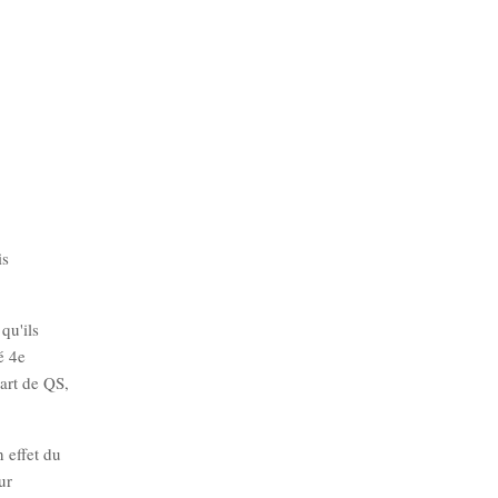
is
qu'ils
é 4e
art de QS,
 effet du
ur