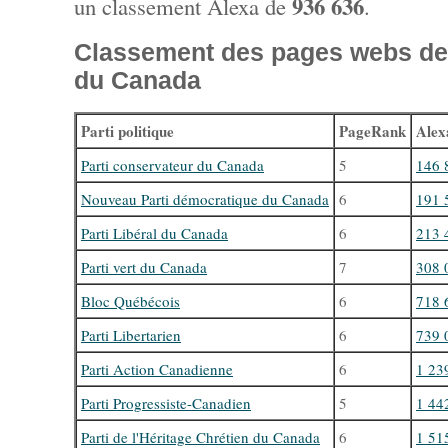
936 636
un classement Alexa de
.
Classement des pages webs des
du Canada
Parti politique
PageRank
Alex
Parti conservateur du Canada
5
146 
Nouveau Parti démocratique du Canada
6
191 
Parti Libéral du Canada
6
213 
Parti vert du Canada
7
308 
Bloc Québécois
6
718 
Parti Libertarien
6
739 
Parti Action Canadienne
6
1 23
Parti Progressiste-Canadien
5
1 44
Parti de l'Héritage Chrétien du Canada
6
1 51