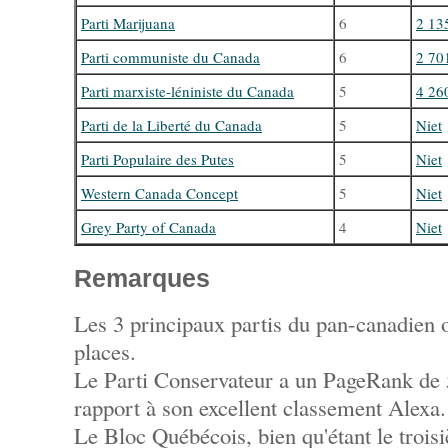
Parti Marijuana
6
2 13
Parti communiste du Canada
6
2 70
Parti marxiste-léniniste du Canada
5
4 26
Parti de la Liberté du Canada
5
Niet
Parti Populaire des Putes
5
Niet
Western Canada Concept
5
Niet
Grey Party of Canada
4
Niet
Remarques
Les 3 principaux partis du pan-canadien 
places.
Le Parti Conservateur a un PageRank de 5
rapport à son excellent classement Alexa.
Le Bloc Québécois, bien qu'étant le trois