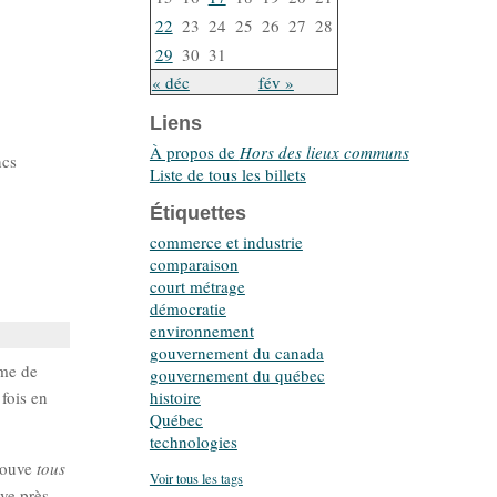
22
23
24
25
26
27
28
29
30
31
« déc
fév »
Liens
À propos de
Hors des lieux communs
ncs
Liste de tous les billets
Étiquettes
commerce et industrie
comparaison
court métrage
démocratie
environnement
gouvernement du canada
mme de
gouvernement du québec
histoire
fois en
Québec
technologies
trouve
tous
Voir tous les tags
uve près