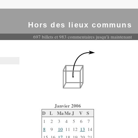
Hors des lieux communs
697 billets et 983 commentaires jusqu'à maintenant
Janvier 2006
D
L
Ma
Me
J
V
S
1
2
3
4
5
6
7
8
9
10
11
12
13
14
15
16
17
18
19
20
21