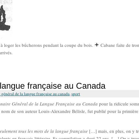
t à loger les bûcherons pendant la coupe du bois.
Cabane faite de tro
rrivés.
a langue française au Canada
 général de la langue française au canada
,
sport
nnaire Général de la Langue Française au Canada
pour la ridicule so
nom de son auteur Louis-Alexandre Bélisle, fut publié pour la primière 
seulement
tous les mots de la langue française
[…] mais, en plus, on y 
lents en français littéraire. Sa compilation a duré 22 ans. […] On y tro