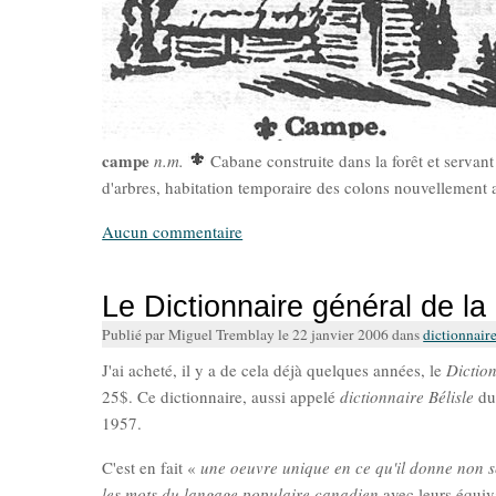
campe
n.m.
Cabane construite dans la forêt et servan
d'arbres, habitation temporaire des colons nouvellement a
Aucun commentaire
Le Dictionnaire général de l
Publié par Miguel Tremblay le 22 janvier 2006 dans
dictionnaire
J'ai acheté, il y a de cela déjà quelques années, le
Dictio
25$. Ce dictionnaire, aussi appelé
dictionnaire Bélisle
du 
1957.
C'est en fait «
une oeuvre unique en ce qu'il donne non 
les mots du langage populaire canadien
avec leurs équiva