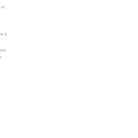
 et
on à
sier
t