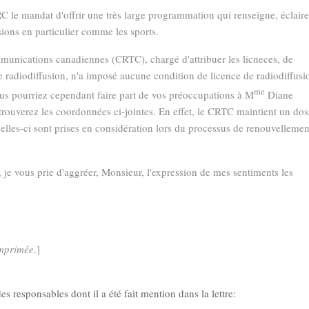
C le mandat d'offrir une très large programmation qui renseigne, éclaire
ssions en particulier comme les sports.
ommunications canadiennes (CRTC), chargé d'attribuer les licneces, de
 radiodiffusion, n'a imposé aucune condition de licence de radiodiffusi
me
ous pourriez cependant faire part de vos préoccupations à M
Diane
ouverez les coordonnées ci-jointes. En effet, le CRTC maintient un dos
celles-ci sont prises en considération lors du processus de renouvellemen
 je vous prie d'aggréer, Monsieur, l'expression de mes sentiments les
imprimée
.]
 responsables dont il a été fait mention dans la lettre: