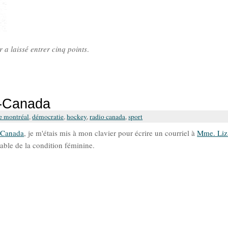
r a laissé entrer cinq points
.
o-Canada
e montréal
,
démocratie
,
hockey
,
radio canada
,
sport
o-Canada
, je m'étais mis à mon clavier pour écrire un courriel à
Mme. Liza
able de la condition féminine.