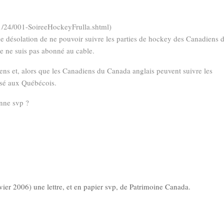
1/24/001-SoireeHockeyFrulla.shtml)
de désolation de ne pouvoir suivre les parties de hockey des Canadiens 
je ne suis pas abonné au cable.
ns et, alors que les Canadiens du Canada anglais peuvent suivre les
fusé aux Québécois.
enne svp ?
nvier 2006) une lettre, et en papier svp, de Patrimoine Canada.