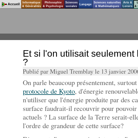
Informatique
Philosophie
Sciences
Sciences naturelles
Arts &
Accueil
Langage
& Généralités
& Psychologie
sociales
& Mathématiques
Loisirs
& 
Et si l'on utilisait seulement
?
Publié par Miguel Tremblay le 13 janvier 20
On parle beaucoup présentement, surtout 
protocole de Kyoto
, d'énergie renouvelabl
n'utiliser que l'énergie produite par des ca
surface faudrait-il recouvrir pour pouvoir
actuels ? La surface de la Terre serait-ell
l'ordre de grandeur de cette surface?