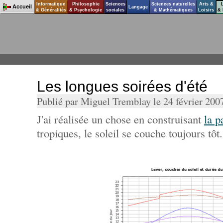
Informatique
Philosophie
Sciences
Sciences naturelles
Arts &
Accueil
Langage
& Généralités
& Psychologie
sociales
& Mathématiques
Loisirs
& 
Les longues soirées d'été
Publié par Miguel Tremblay le 24 février 200
J'ai réalisée un chose en construisant
la p
tropiques, le soleil se couche toujours tôt.