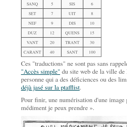
SANQ
5
SIS
6
SET
7
UIT
8
NEF
9
DIS
10
DUZ
12
QUENS
15
VANT
20
TRANT
30
CARANT
40
SANT
100
Ces "traductions" ne sont pas sans rappe
"Accès simple"
du site web de la ville d
personne qui a des déficiences ou des lim
déjà jasé sur la ptafflist
.
Pour finir, une numérisation d'une image 
médiment je peux prendre ».