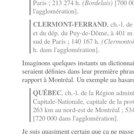
Paris ; 213 274 h.
(Bordelais)
[700 00
l'agglomération].
CLERMONT-FERRAND
, ch.-l. d
et du dép. du Puy-de-Dôme, à 401 m 
sud de Paris ; 140 167 h.
(Clermontoi
h. dans l'agglomération].
Imaginons quelques instants un dictionnai
seraient définies dans leur première phras
rapport à Montréal. Un exemple au hasard
QUÉBEC
, ch.-l. de la Région admini
Capitale-Nationale, capitale de la pr
263 km au nord-est de Montréal ; 53
[720 000 dans l'agglomération].
Je suis quasiment certain que ça ne passer