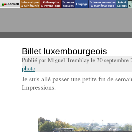
Informatique
Philosophie
Sciences
Sciences naturelles
Arts &
Accueil
Langage
& Généralités
& Psychologie
sociales
& Mathématiques
Loisirs
& 
Billet luxembourgeois
Publié par Miguel Tremblay le 30 septembre
photo
Je suis allé passer une petite fin de sem
Impressions.