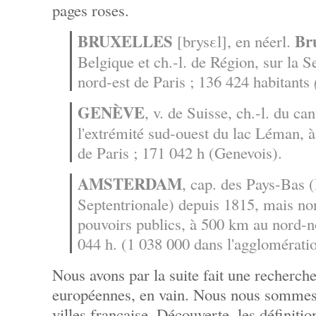
pages roses.
BRUXELLES
Br
[brysεl], en néerl.
Belgique et ch.-l. de Région, sur la 
nord-est de Paris ; 136 424 habitants
GENÈVE
, v. de Suisse, ch.-l. du ca
l'extrémité sud-ouest du lac Léman, 
de Paris ; 171 042 h (Genevois).
AMSTERDAM
, cap. des Pays-Bas 
Septentrionale) depuis 1815, mais no
pouvoirs publics, à 500 km au nord-no
044 h. (1 038 000 dans l'agglomératio
Nous avons par la suite fait une recherche
européennes, en vain. Nous nous sommes 
villes française. Découverte, les définition