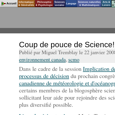
Informatique
Philosophie
Sciences
Sciences naturelles
Arts &
Accueil
Langage
& Généralités
& Psychologie
sociales
& Mathématiques
Loisirs
& 
Coup de pouce de Science!
Publié par Miguel Tremblay le 22 janvier 20
environnement canada
,
scmo
Dans le cadre de la session
Implication de
processus de décision
du prochain congrè
canadienne de météorologie et d'océanog
certains membres de la blogosphère scien
sollicitant leur aide pour rejoindre des sc
plus diversifié possible.