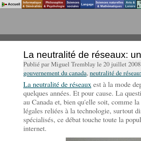
Informatique
Philosophie
Sciences
Sciences naturelles
Arts &
Accueil
Langage
& Généralités
& Psychologie
sociales
& Mathématiques
Loisirs
& 
La neutralité de réseaux: u
Publié par Miguel Tremblay le 20 juillet 200
gouvernement du canada
,
neutralité de réseau
La neutralité de réseaux
est à la mode dep
quelques années. Et pour cause. La quest
au Canada et, bien qu'elle soit, comme la
légales reliées à la technologie, surtout d
spécialisés, ce débat touche toute la popu
internet.