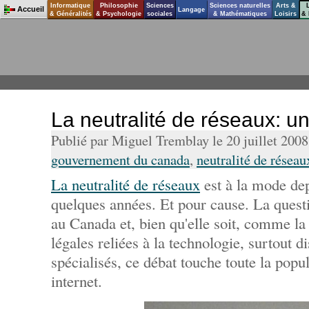
Informatique
Philosophie
Sciences
Sciences naturelles
Arts &
Accueil
Langage
& Généralités
& Psychologie
sociales
& Mathématiques
Loisirs
& 
La neutralité de réseaux: u
Publié par Miguel Tremblay le 20 juillet 200
gouvernement du canada
,
neutralité de réseau
La neutralité de réseaux
est à la mode dep
quelques années. Et pour cause. La quest
au Canada et, bien qu'elle soit, comme la
légales reliées à la technologie, surtout d
spécialisés, ce débat touche toute la popu
internet.