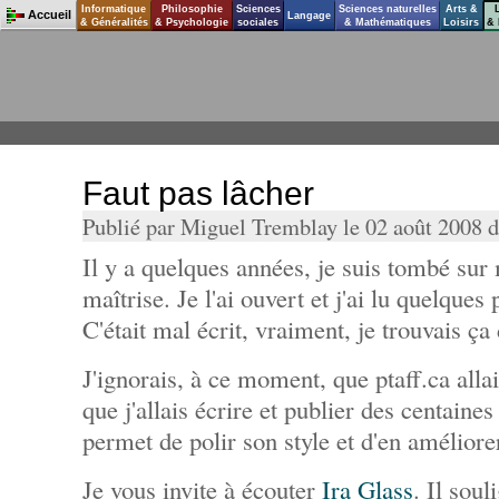
Informatique
Philosophie
Sciences
Sciences naturelles
Arts &
Accueil
Langage
& Généralités
& Psychologie
sociales
& Mathématiques
Loisirs
& 
Faut pas lâcher
Publié par Miguel Tremblay le 02 août 2008 
Il y a quelques années, je suis tombé s
maîtrise. Je l'ai ouvert et j'ai lu quelque
C'était mal écrit, vraiment, je trouvais ça
J'ignorais, à ce moment, que ptaff.ca alla
que j'allais écrire et publier des centaines
permet de polir son style et d'en améliorer
Je vous invite à écouter
Ira Glass
. Il soul