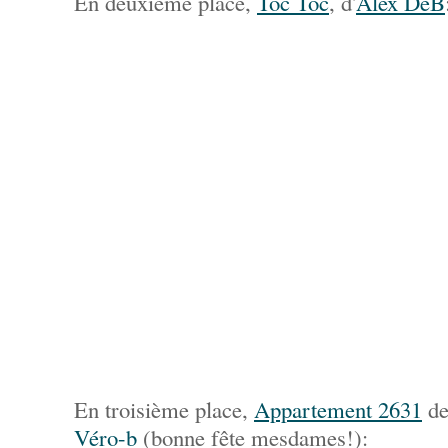
En deuxième place,
Toc Toc
, d'
Alex DeB
En troisième place,
Appartement 2631
de
Véro-b
(bonne fête mesdames!):