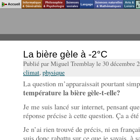
Informatique
Philosophie
Sciences
Sciences naturelles
Arts &
Accueil
Langage
& Généralités
& Psychologie
sociales
& Mathématiques
Loisirs
& 
La bière gèle à -2°C
Publié par Miguel Tremblay le 30 décembre 
climat
,
physique
La question m’apparaissait pourtant simp
température la bière gèle-t-elle?
Je me suis lancé sur internet, pensant que
réponse précise à cette question. Ça a été 
Je n’ai rien trouvé de précis, ni en frança
suis donc rabattu sur ce que je savais, à s