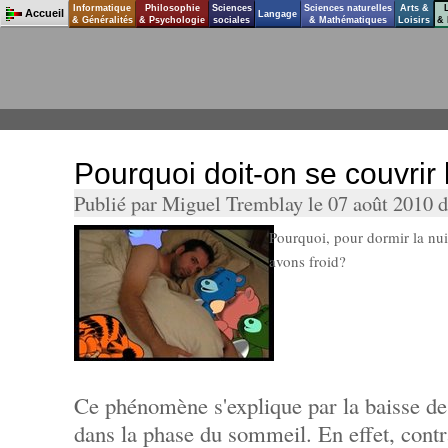
Informatique
Philosophie
Sciences
Sciences naturelles
Arts &
Accueil
Langage
& Généralités
& Psychologie
sociales
& Mathématiques
Loisirs
& 
Pourquoi doit-on se couvrir 
Publié par Miguel Tremblay le 07 août 2010 
Pourquoi, pour dormir la nui
avons froid?
Ce phénomène s'explique par la baisse de
dans la phase du sommeil. En effet, cont