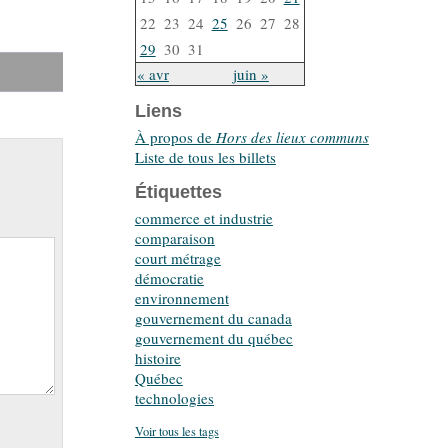
22
23
24
25
26
27
28
29
30
31
« avr
juin »
Liens
À propos de
Hors des lieux communs
Liste de tous les billets
Étiquettes
commerce et industrie
comparaison
court métrage
démocratie
environnement
gouvernement du canada
gouvernement du québec
histoire
Québec
technologies
Voir tous les tags