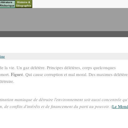
Littérature
Histoire &
Rhétorique
Géographie
ine
 de la vie. Un gaz délétère. Principes délétères, corps quelconques
Figuré
a mort.
. Qui cause corruption et mal moral. Des maximes délétère
détruire.
stination maniaque de détruire l'environnement soit aussi concentrée qu
 de conflits d'intérêts et de financement du parti au pouvoir.
(
Le Mon