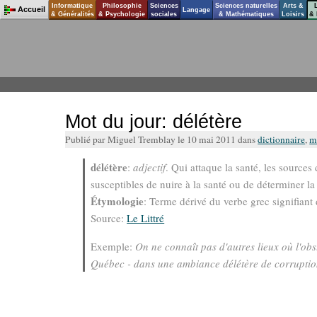
Informatique
Philosophie
Sciences
Sciences naturelles
Arts &
Accueil
Langage
& Généralités
& Psychologie
sociales
& Mathématiques
Loisirs
& 
Mot du jour: délétère
Publié par Miguel Tremblay le 10 mai 2011 dans
dictionnaire
,
m
délétère
:
adjectif
. Qui attaque la santé, les sources
susceptibles de nuire à la santé ou de déterminer l
Étymologie
: Terme dérivé du verbe grec signifiant 
Source:
Le Littré
Exemple:
On ne connaît pas d'autres lieux où l'ob
Québec - dans une ambiance délétère de corruption,