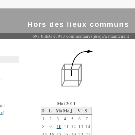
Hors des lieux communs
697 billets et 983 commentaires jusqu'à maintenant
s.
Mai 2011
'au
D
L
Ma
Me
J
V
S
de
)
1
2
3
4
5
6
7
8
9
10
11
12
13
14
15
16
17
18
19
20
21