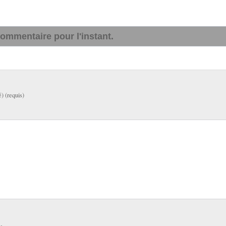
ommentaire pour l'instant.
é) (requis)