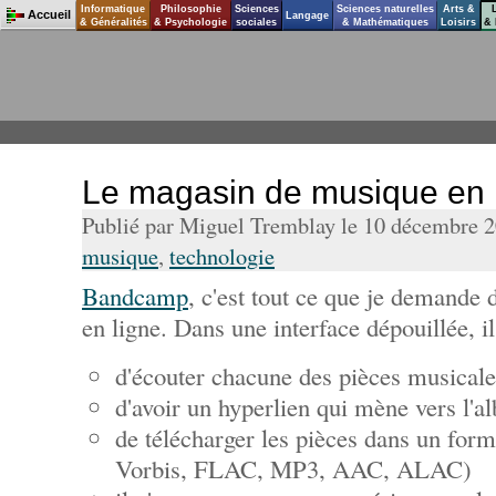
Informatique
Philosophie
Sciences
Sciences naturelles
Arts &
Accueil
Langage
& Généralités
& Psychologie
sociales
& Mathématiques
Loisirs
& 
Le magasin de musique en
Publié par Miguel Tremblay le 10 décembre 
musique
,
technologie
Bandcamp
, c'est tout ce que je demande
en ligne. Dans une interface dépouillée, il
d'écouter chacune des pièces musicales
d'avoir un hyperlien qui mène vers l'a
de télécharger les pièces dans un for
Vorbis, FLAC, MP3, AAC, ALAC)