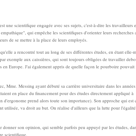
une scientifique engagée avec ses sujets, c'est-à-dire les travailleurs et
sé empathique", qui empêche les scientifiques d'orienter leurs recherches 
eurs de se mettre à la place de leurs employés.
qu'elle a rencontré tout au long de ses différentes études, en étant elle
par exemple aux caissières, qui sont toujours obligées de travailler debo
es en Europe. J'ai également appris de quelle façon le pourboire pouvait
ec, Mme. Messing ayant débuté sa carrière universitaire dans les années
ttaient en place du financement pour des études directement appliqué à
sion d'ergonome prend alors toute son importance). Son approche qui est c
utilisée, va droit au but. On réalise d'ailleurs que la lutte pour l'égalité
our donner son opinion, qui semble parfois peu appuyé par les études, dan
re scientifique.