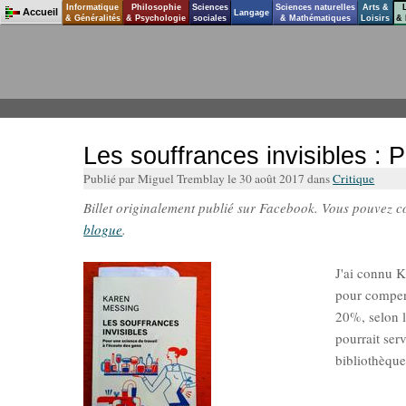
Informatique
Philosophie
Sciences
Sciences naturelles
Arts &
Accueil
Langage
& Généralités
& Psychologie
sociales
& Mathématiques
Loisirs
& 
Les souffrances invisibles : 
Publié par Miguel Tremblay le 30 août 2017 dans
Critique
Billet originalement publié sur Facebook. Vous pouvez con
blogue
.
J'ai connu 
pour compens
20%, selon l
pourrait serv
bibliothèque