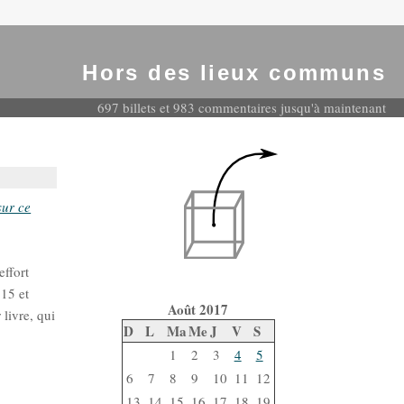
Hors des lieux communs
697 billets et 983 commentaires jusqu'à maintenant
sur ce
ffort
15 et
Août 2017
livre, qui
D
L
Ma
Me
J
V
S
1
2
3
4
5
6
7
8
9
10
11
12
13
14
15
16
17
18
19