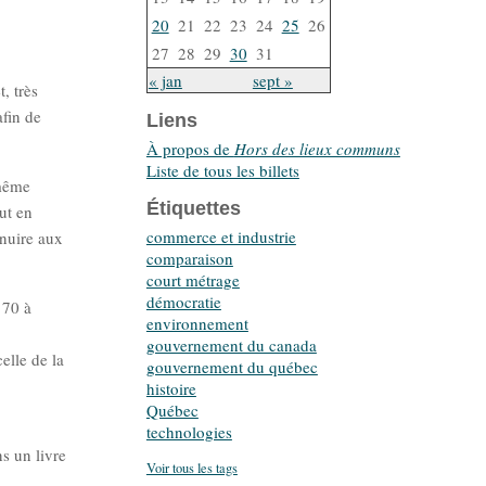
20
21
22
23
24
25
26
27
28
29
30
31
« jan
sept »
, très
afin de
Liens
À propos de
Hors des lieux communs
Liste de tous les billets
-même
Étiquettes
ut en
commerce et industrie
 nuire aux
comparaison
court métrage
démocratie
 70 à
environnement
gouvernement du canada
elle de la
gouvernement du québec
histoire
Québec
technologies
s un livre
Voir tous les tags