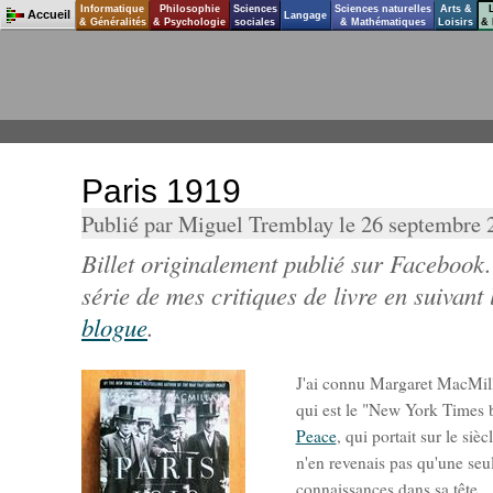
Informatique
Philosophie
Sciences
Sciences naturelles
Arts &
Accueil
Langage
& Généralités
& Psychologie
sociales
& Mathématiques
Loisirs
& 
Paris 1919
Publié par Miguel Tremblay le 26 septembre
Billet originalement publié sur Facebook.
série de mes critiques de livre en suivant l
blogue
.
J'ai connu Margaret MacMilla
qui est le "New York Times b
Peace
, qui portait sur le si
n'en revenais pas qu'une seu
connaissances dans sa tête.