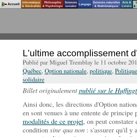
Informatique
Philosophie
Sciences
Sciences naturelles
Arts &
Accueil
Langage
& Généralités
& Psychologie
sociales
& Mathématiques
Loisirs
& 
L'ultime accomplissement d
Publié par Miguel Tremblay le 11 octobre 20
Québec
,
Option nationale
,
politique
,
Politiqu
solidaire
Billet originalement
publié sur le Huffing
Ainsi donc, les directions d'Option nation
en sont venues à une entente de principe 
modalités de ce projet
, on peut constater
condition
sine qua non
: s'assurer qu'il y 