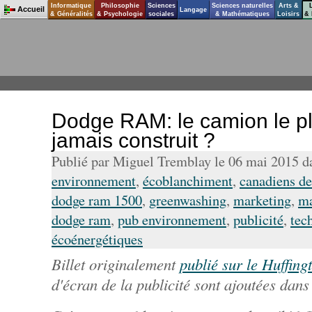
Informatique
Philosophie
Sciences
Sciences naturelles
Arts &
Accueil
Langage
& Généralités
& Psychologie
sociales
& Mathématiques
Loisirs
& 
Dodge RAM: le camion le p
jamais construit ?
Publié par Miguel Tremblay le 06 mai 2015 
environnement
,
écoblanchiment
,
canadiens de
dodge ram 1500
,
greenwashing
,
marketing
,
ma
dodge ram
,
pub environnement
,
publicité
,
tec
écoénergétiques
Billet originalement
publié sur le Huffing
d'écran de la publicité sont ajoutées dans 