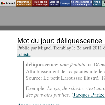
Informatique
Philosophie
Sciences
Sciences naturelles
Arts &
Accueil
Langage
& Généralités
& Psychologie
sociales
& Mathématiques
Loisirs
& 
Mot du jour: déliquescence
Publié par Miguel Tremblay le 28 avril 2011 
schiste
déliquescence
a
:
nom féminin
.
. Déca
Affaiblissement des capacités intellec
Source: Le petit Laroussse illustré, 1
Exemple:
Le gaz de schiste, c'est un
des pouvoirs publics
. (
Jacques Parize
Aucun commentaire