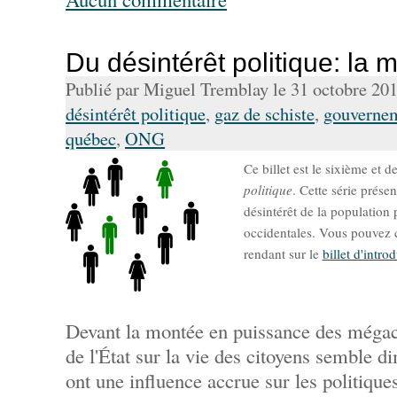
Du désintérêt politique: l
Publié par Miguel Tremblay le 31 octobre 20
désintérêt politique
,
gaz de schiste
,
gouverne
québec
,
ONG
Ce billet est le sixième et d
politique
. Cette série prése
désintérêt de la population 
occidentales. Vous pouvez c
rendant sur le
billet d'intro
Devant la montée en puissance des mégac
de l'État sur la vie des citoyens semble 
ont une influence accrue sur les politiqu