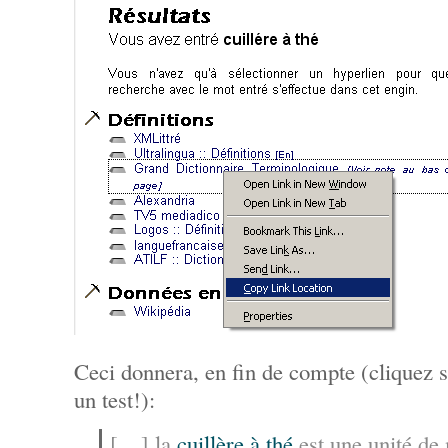
Ceci donnera, en fin de compte (cliquez su
un test!):
[…] la
cuillère à thé
est une unité d