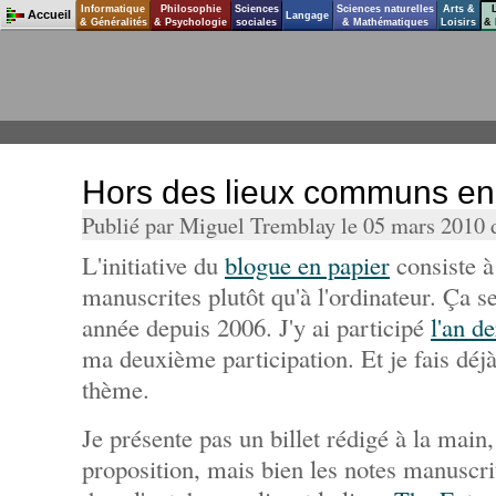
Informatique
Philosophie
Sciences
Sciences naturelles
Arts &
Accueil
Langage
& Généralités
& Psychologie
sociales
& Mathématiques
Loisirs
& 
Hors des lieux communs en 
Publié par Miguel Tremblay le 05 mars 2010
L'initiative du
blogue en papier
consiste à 
manuscrites plutôt qu'à l'ordinateur. Ça 
année depuis 2006. J'y ai participé
l'an de
ma deuxième participation. Et je fais déjà
thème.
Je présente pas un billet rédigé à la main
proposition, mais bien les notes manuscrit