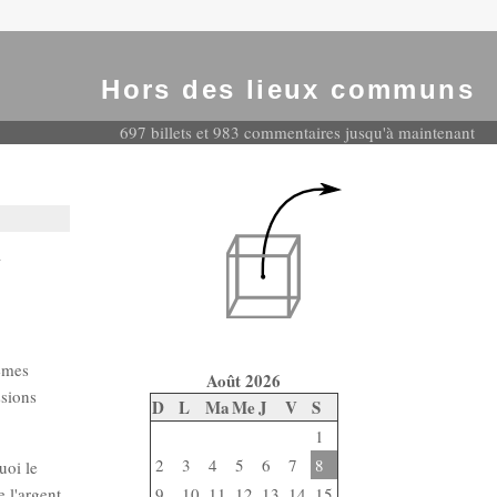
Hors des lieux communs
697 billets et 983 commentaires jusqu'à maintenant
a
lèmes
Août 2026
ssions
D
L
Ma
Me
J
V
S
1
2
3
4
5
6
7
8
uoi le
e l'argent
9
10
11
12
13
14
15