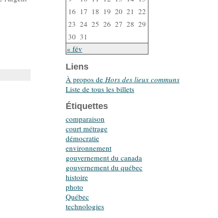
16
17
18
19
20
21
22
23
24
25
26
27
28
29
30
31
« fév
Liens
À propos de
Hors des lieux communs
Liste de tous les billets
Étiquettes
comparaison
court métrage
démocratie
environnement
gouvernement du canada
gouvernement du québec
histoire
photo
Québec
technologies