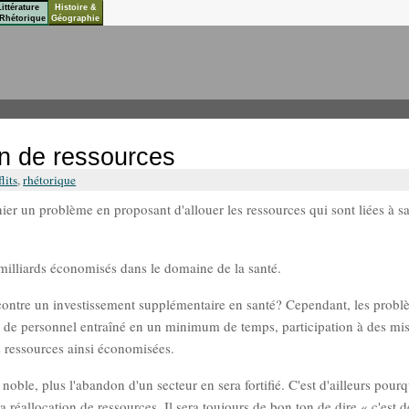
Littérature
Histoire &
Rhétorique
Géographie
on de ressources
lits
,
rhétorique
nier un problème en proposant d'allouer les ressources qui sont liées à s
s milliards économisés dans le domaine de la santé.
 contre un investissement supplémentaire en santé? Cependant, les prob
ion de personnel entraîné en un minimum de temps, participation à des mi
es ressources ainsi économisées.
noble, plus l'abandon d'un secteur en sera fortifié. C'est d'ailleurs pourq
 réallocation de ressources. Il sera toujours de bon ton de dire « c'est d