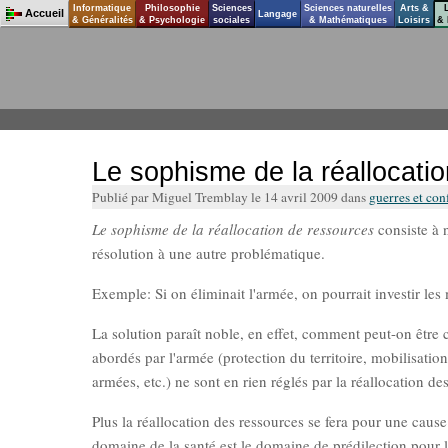
Informatique
Philosophie
Sciences
Sciences naturelles
Arts &
Accueil
Langage
& Généralités
& Psychologie
sociales
& Mathématiques
Loisirs
& 
Le sophisme de la réallocati
Publié par Miguel Tremblay le 14 avril 2009 dans
guerres et conf
Le sophisme de la réallocation de ressources
consiste à 
résolution à une autre problématique.
Exemple: Si on éliminait l'armée, on pourrait investir le
La solution paraît noble, en effet, comment peut-on être
abordés par l'armée (protection du territoire, mobilisat
armées, etc.) ne sont en rien réglés par la réallocation d
Plus la réallocation des ressources se fera pour une cause 
domaine de la santé est le domaine de prédilection pour la