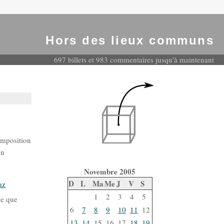
Hors des lieux communs
697 billets et 983 commentaires jusqu'à maintenant
composition
un
Novembre 2005
D
L
Ma
Me
J
V
S
az
1
2
3
4
5
ne que
6
7
8
9
10
11
12
13
14
15
16
17
18
19