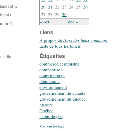
laissant le
20
21
22
23
24
25
26
27
28
29
30
lliards
« oct
déc »
nt du O
2
Liens
À propos de
Hors des lieux communs
Liste de tous les billets
Étiquettes
qu'elle
commerce et industrie
comparaison
court métrage
démocratie
environnement
gouvernement du canada
gouvernement du québec
histoire
Québec
technologies
Voir tous les tags