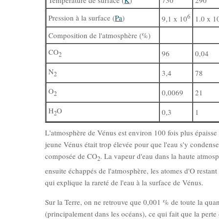
Température de surface (
K
)
730
290
6
Pression à la surface (
Pa
)
9,1 x 10
1.0 x 1
Composition de l'atmosphère (%)
CO
96
0,04
2
N
3,4
78
2
O
0,0069
21
2
H
O
0,3
1
2
L'atmosphère de Vénus est environ 100 fois plus épaisse qu
jeune Vénus était trop élevée pour que l'eau s'y condens
composée de CO
. La vapeur d'eau dans la haute atmos
2
ensuite échappés de l'atmosphère, les atomes d'O restant
qui explique la rareté de l'eau à la surface de Vénus.
Sur la Terre, on ne retrouve que 0,001 % de toute la quanti
(principalement dans les océans), ce qui fait que la pert