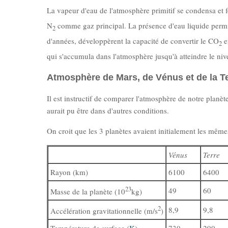
La vapeur d'eau de l'atmosphère primitif se condensa et 
N
comme gaz principal. La présence d'eau liquide permis 
2
d'années, développèrent la capacité de convertir le CO
e
2
qui s'accumula dans l'atmosphère jusqu'à atteindre le ni
Atmosphère de Mars, de Vénus et de la T
Il est instructif de comparer l'atmosphère de notre planèt
aurait pu être dans d'autres conditions.
On croit que les 3 planètes avaient initialement les même
Vénus
Terre
Rayon (km)
6100
6400
23
49
60
Masse de la planète (10
kg)
2
8,9
9,8
Accélération gravitationnelle (m/s
)