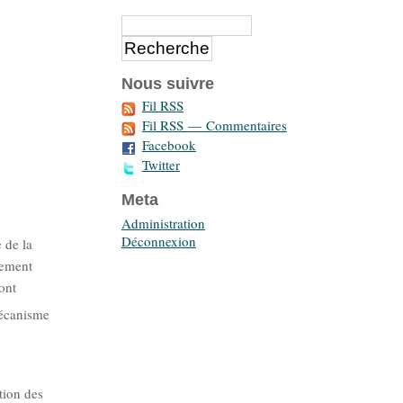
Nous suivre
Fil RSS
Fil RSS — Commentaires
Facebook
Twitter
Meta
Administration
Déconnexion
 de la
lement
ont
mécanisme
tion des