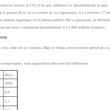
forma les océans, le CO
et les gaz sulfureux s'y dissolurent par la suite, 
2
le genèse de la vie et certains de ces organismes, il y a environ 3,5 mi
n carbone organique via la photosynthèse. Par ce processus, ils libérère
veau que nous connaissons présentement, il y a 400 millions d'années.
erre
e avec celles de ses voisines, Mars et Vénus, pour avoir un aperçu de ce 
s composantes, mais aujourd'hui elles sont très différentes.
Mars
3400
6,4
3,7