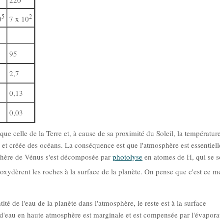
220
5
2
0
7 x 10
95
2,7
0,13
0,03
e celle de la Terre et, à cause de sa proximité du Soleil, la température
e et créée des océans. La conséquence est que l'atmosphère est essentiel
phère de Vénus s'est décomposée par
photolyse
en atomes de H, qui se s
 oxydèrent les roches à la surface de la planète. On pense que c'est ce 
té de l'eau de la planète dans l'atmosphère, le reste est à la surface
e d'eau en haute atmosphère est marginale et est compensée par l'évapora