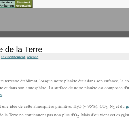
Littérature
Histoire &
Rhétorique
Géographie
e de la Terre
,
environnement
,
science
te terrestre établirent, lorsque notre planète était dans son enfance, la 
anète et dans son atmosphère. La surface de notre planète est composée d'
s
.
 une idée de cette atmosphère primitive: H
O (~ 95%), CO
, N
et du
g
2
2
2
 de la Terre ne contiennent pas non plus d'O
. Mais d'où vient cet oxygè
2