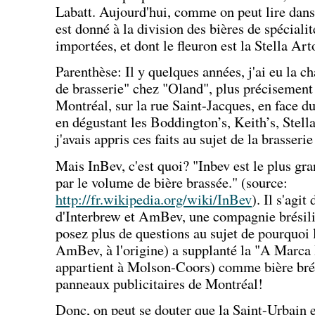
Labatt. Aujourd'hui, comme on peut lire dans
est donné à la division des bières de spécialit
importées, et dont le fleuron est la Stella Arto
Parenthèse: Il y quelques années, j'ai eu la ch
de brasserie" chez "Oland", plus précisement à
Montréal, sur la rue Saint-Jacques, en face d
en dégustant les Boddington’s, Keith’s, Stel
j'avais appris ces faits au sujet de la brasseri
Mais InBev, c'est quoi? "Inbev est le plus g
par le volume de bière brassée." (source:
http://fr.wikipedia.org/wiki/InBev
). Il s'agit
d'Interbrew et AmBev, une compagnie brésilie
posez plus de questions au sujet de pourquoi
AmBev, à l'origine) a supplanté la "A Marca 
appartient à Molson-Coors) comme bière brés
panneaux publicitaires de Montréal!
Donc, on peut se douter que la Saint-Urbain e