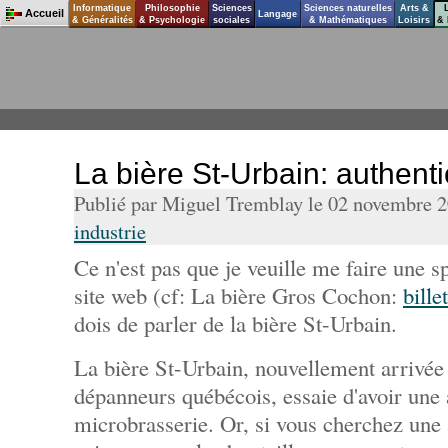
Informatique
Philosophie
Sciences
Sciences naturelles
Arts &
Accueil
Langage
& Généralités
& Psychologie
sociales
& Mathématiques
Loisirs
& 
La bière St-Urbain: authenti
Publié par Miguel Tremblay le 02 novembre 
industrie
Ce n'est pas que je veuille me faire une sp
site web (cf: La bière Gros Cochon:
bille
dois de parler de la bière St-Urbain.
La bière St-Urbain, nouvellement arrivée s
dépanneurs québécois, essaie d'avoir une
microbrasserie. Or, si vous cherchez une a