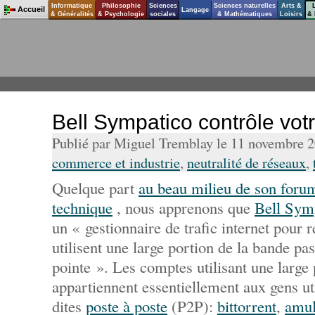
Informatique
Philosophie
Sciences
Sciences naturelles
Arts &
Accueil
Langage
& Généralités
& Psychologie
sociales
& Mathématiques
Loisirs
& 
Bell Sympatico contrôle votr
Publié par Miguel Tremblay le 11 novembre 
commerce et industrie
,
neutralité de réseaux
,
Quelque part
au beau milieu de son foru
technique
, nous apprenons que
Bell Sym
un « gestionnaire de trafic internet pour 
utilisent une large portion de la bande pa
pointe ». Les comptes utilisant une large
appartiennent essentiellement aux gens uti
dites
poste à poste
(P2P):
bittorrent
,
amu