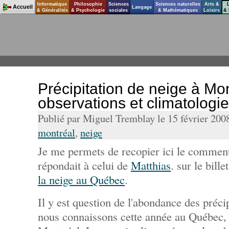
Informatique
Philosophie
Sciences
Sciences naturelles
Arts &
Accueil
Langage
& Généralités
& Psychologie
sociales
& Mathématiques
Loisirs
& 
Précipitation de neige à Mon
observations et climatologie
Publié par Miguel Tremblay le 15 février 200
montréal
,
neige
Je me permets de recopier ici le commen
répondait à celui de
Matthias
. sur le bille
la neige au Québec
.
Il y est question de l'abondance des préci
nous connaissons cette année au Québec, 