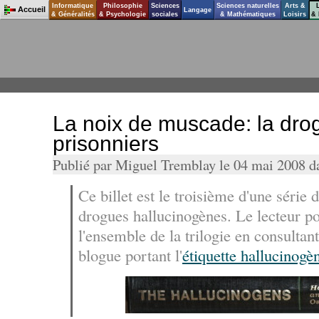
Informatique
Philosophie
Sciences
Sciences naturelles
Arts &
Accueil
Langage
& Généralités
& Psychologie
sociales
& Mathématiques
Loisirs
& 
La noix de muscade: la dro
prisonniers
Publié par Miguel Tremblay le 04 mai 2008 
Ce billet est le troisième d'une série d
drogues hallucinogènes. Le lecteur p
l'ensemble de la trilogie en consultant
blogue portant l'
étiquette hallucinogè