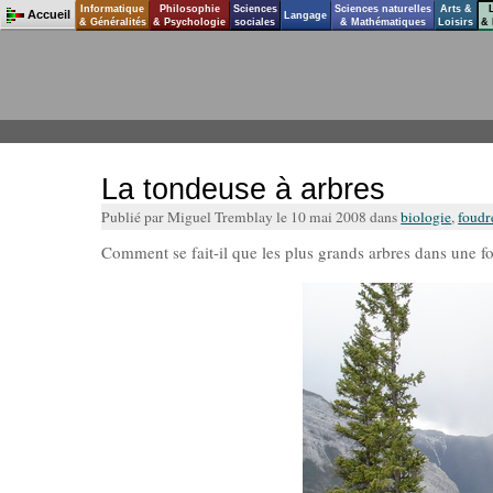
Informatique
Philosophie
Sciences
Sciences naturelles
Arts &
Accueil
Langage
& Généralités
& Psychologie
sociales
& Mathématiques
Loisirs
& 
La tondeuse à arbres
Publié par Miguel Tremblay le 10 mai 2008 dans
biologie
,
foudr
Comment se fait-il que les plus grands arbres dans une f