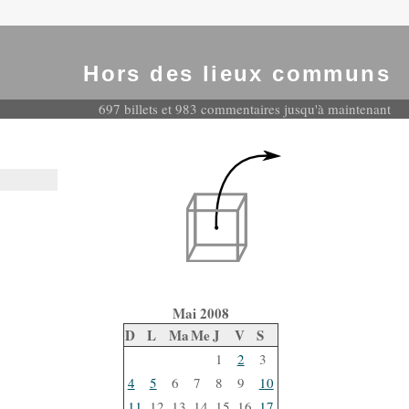
Hors des lieux communs
697 billets et 983 commentaires jusqu'à maintenant
Mai 2008
D
L
Ma
Me
J
V
S
1
2
3
4
5
6
7
8
9
10
11
12
13
14
15
16
17