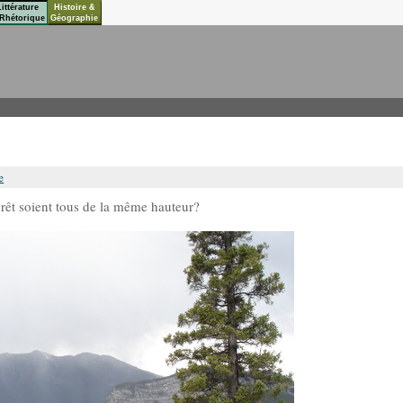
Littérature
Histoire &
Rhétorique
Géographie
e
orêt soient tous de la même hauteur?