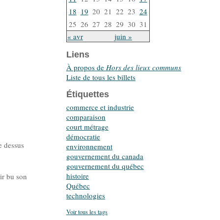
18
19
20
21
22
23
24
25
26
27
28
29
30
31
« avr
juin »
Liens
À propos de
Hors des lieux communs
Liste de tous les billets
Étiquettes
commerce et industrie
comparaison
court métrage
démocratie
e dessus
environnement
gouvernement du canada
gouvernement du québec
histoire
ir bu son
Québec
technologies
Voir tous les tags