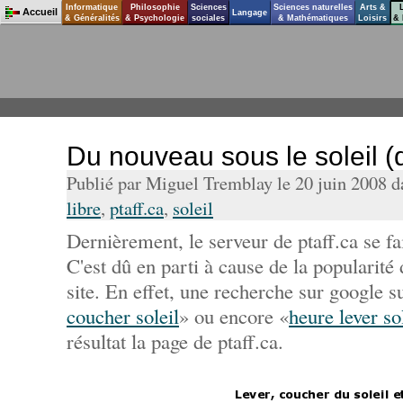
Informatique
Philosophie
Sciences
Sciences naturelles
Arts &
Accueil
Langage
& Généralités
& Psychologie
sociales
& Mathématiques
Loisirs
& 
Du nouveau sous le soleil (d
Publié par Miguel Tremblay le 20 juin 2008 
libre
,
ptaff.ca
,
soleil
Dernièrement, le serveur de ptaff.ca se fa
C'est dû en parti à cause de la popularité
site. En effet, une recherche sur google s
coucher soleil
» ou encore «
heure lever so
résultat la page de ptaff.ca.