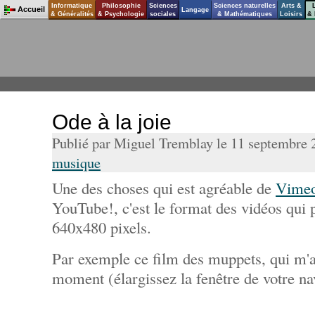
Informatique
Philosophie
Sciences
Sciences naturelles
Arts &
Accueil
Langage
& Généralités
& Psychologie
sociales
& Mathématiques
Loisirs
& 
Ode à la joie
Publié par Miguel Tremblay le 11 septembre
musique
Une des choses qui est agréable de
Vime
YouTube!, c'est le format des vidéos qui p
640x480 pixels.
Par exemple ce film des muppets, qui m'a
moment (élargissez la fenêtre de votre na