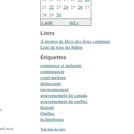
21
22
23
24
25
26
27
28
29
30
« août
oct »
Liens
À propos de
Hors des lieux communs
Liste de tous les billets
Étiquettes
commerce et industrie
comparaison
court métrage
démocratie
environnement
gouvernement du canada
gouvernement du québec
histoire
me
Québec
technologies
nd noir.
Voir tous les tags