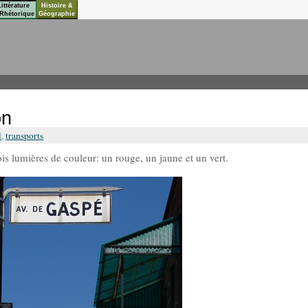
Littérature
Histoire &
Rhétorique
Géographie
on
l
,
transports
rois lumières de couleur: un rouge, un jaune et un vert.