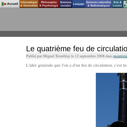
Informatique
Philosophie
Sciences
Sciences naturelles
Arts &
Accueil
Langage
& Généralités
& Psychologie
sociales
& Mathématiques
Loisirs
& 
Le quatrième feu de circulati
Publié par Miguel Tremblay le 12 septembre 2008 dans
montréa
L'idée générale que l'on a d'un feu de circulation, c'est t