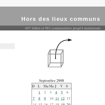
Hors des lieux communs
697 billets et 983 commentaires jusqu'à maintenant
Septembre 2008
D
L
Ma
Me
J
V
S
1
2
3
4
5
6
7
8
9
10
11
12
13
14
15
16
17
18
19
20