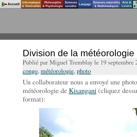
Informatique
Philosophie
Sciences
Sciences naturelles
Arts &
Accueil
Langage
& Généralités
& Psychologie
sociales
& Mathématiques
Loisirs
& 
Division de la météorologie
Publié par Miguel Tremblay le 19 septembre
congo
,
météorologie
,
photo
Un collaborateur nous a envoyé une phot
météorologie de
Kisangani
(cliquez dessu
format):