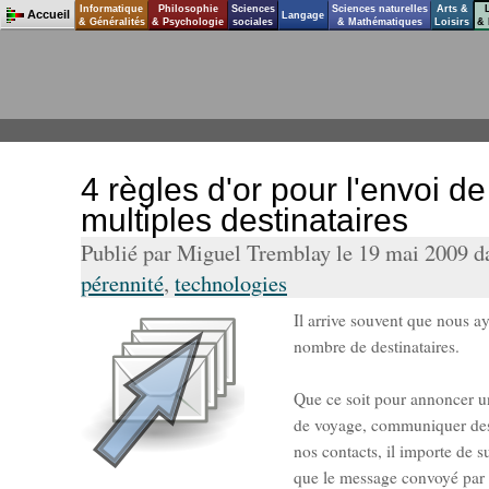
Informatique
Philosophie
Sciences
Sciences naturelles
Arts &
Accueil
Langage
& Généralités
& Psychologie
sociales
& Mathématiques
Loisirs
& 
4 règles d'or pour l'envoi de
multiples destinataires
Publié par Miguel Tremblay le 19 mai 2009 
pérennité
,
technologies
Il arrive souvent que nous a
nombre de destinataires.
Que ce soit pour annoncer u
de voyage, communiquer des 
nos contacts, il importe de s
que le message convoyé par n