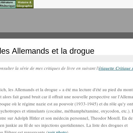
Littérature
Histoire &
Rhétorique
Géographie
, les Allemands et la drogue
sulter la série de mes critiques de livre en suivant l'
étiquette Critique 
Reich, les Allemands et la drogue » a été ma lecture d'été au pied du mont
 alors fait grand bruit car il offrait une nouvelle perspective sur l'Alle
l'époque où le régime nazie est au pouvoir (1933-1945) et du rôle qu'y ont
ychotropes et stimulants (cocaïne, méthamphétamine, oxycodon, etc.). 
tre sur Adolph Hitler et son médecin personnel, Theodor Morell. En d
en junkie au fil de ses injections quotidiennes. La liste des drogues et
u Führer est renversante (
voir photo
).