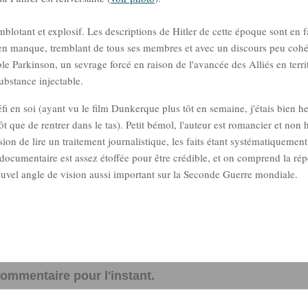
lotant et explosif. Les descriptions de Hitler de cette époque sont en f
e en manque, tremblant de tous ses membres et avec un discours peu cohé
le Parkinson, un sevrage forcé en raison de l'avancée des Alliés en terri
ubstance injectable.
i en soi (ayant vu le film Dunkerque plus tôt en semaine, j'étais bien h
 que de rentrer dans le tas). Petit bémol, l'auteur est romancier et non h
ession de lire un traitement journalistique, les faits étant systématiquement
 documentaire est assez étoffée pour être crédible, et on comprend la ré
nouvel angle de vision aussi important sur la Seconde Guerre mondiale.
ommentaire pour l'instant.