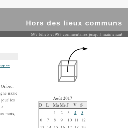
Hors des lieux communs
697 billets et 983 commentaires jusqu'à maintenant
sur ce
 Orford.
magne nazie
Août 2017
 joué les
D
L
Ma
Me
J
V
S
La
1
2
3
4
5
eux mots,
6
7
8
9
10
11
12
13
14
15
16
17
18
19