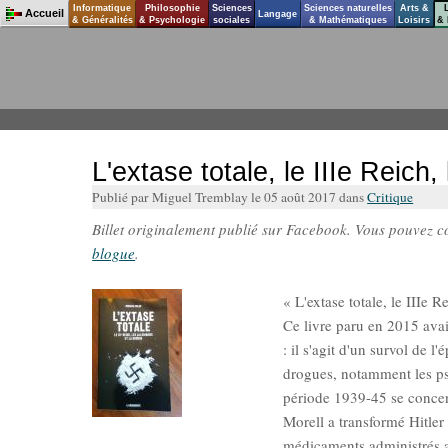
Informatique
Philosophie
Sciences
Sciences naturelles
Arts &
Accueil
Langage
& Généralités
& Psychologie
sociales
& Mathématiques
Loisirs
& 
L'extase totale, le IIIe Reich
Publié par Miguel Tremblay le 05 août 2017 dans
Critique
Billet originalement publié sur Facebook. Vous pouvez con
blogue
.
« L'extase totale, le IIIe 
Ce livre paru en 2015 avait
: il s'agit d'un survol de 
drogues, notamment les ps
période 1939-45 se concen
Morell a transformé Hitler 
médicaments administrés a