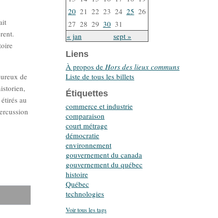
20
21
22
23
24
25
26
ait
27
28
29
30
31
rent.
« jan
sept »
toire
Liens
À propos de
Hors des lieux communs
Liste de tous les billets
eureux de
istorien,
Étiquettes
 étirés au
commerce et industrie
percussion
comparaison
court métrage
démocratie
environnement
gouvernement du canada
gouvernement du québec
histoire
Québec
technologies
Voir tous les tags