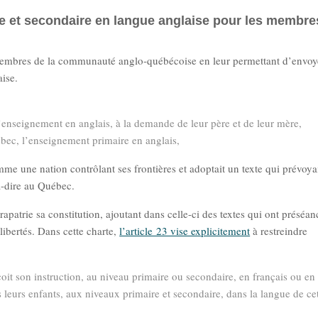
re et secondaire en langue anglaise pour les membre
s membres de la communauté anglo-québécoise en leur permettant d’envoy
ise.
 l’enseignement en anglais, à la demande de leur père et de leur mère,
ébec, l’enseignement primaire en anglais,
me une nation contrôlant ses frontières et adoptait un texte qui prévoyai
-à-dire au Québec.
patrie sa constitution, ajoutant dans celle-ci des textes qui ont préséan
ibertés. Dans cette charte,
l’article 23 vise explicitement
à restreindre
oit son instruction, au niveau primaire ou secondaire, en français ou en
us leurs enfants, aux niveaux primaire et secondaire, dans la langue de ce