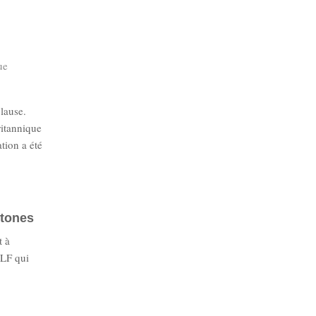
ue
clause.
ritannique
tion a été
htones
t à
CLF qui