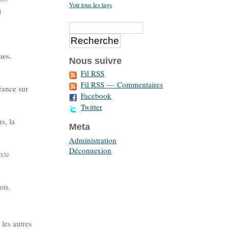
Voir tous les tags
t
ues.
Nous suivre
Fil RSS
Fil RSS — Commentaires
éance sur
Facebook
Twitter
s, la
Meta
Administration
Déconnexion
exte
ois.
 les autres