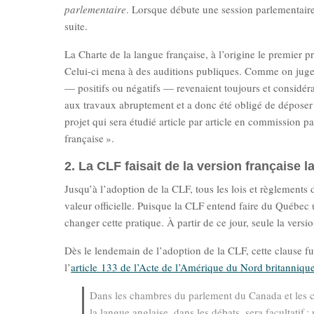
parlementaire
. Lorsque débute une session parlementaire,
suite.
La Charte de la langue française, à l’origine le premier p
Celui-ci mena à des auditions publiques. Comme on juge
— positifs ou négatifs — revenaient toujours et considéra
aux travaux abruptement et a donc été obligé de déposer 
projet qui sera étudié article par article en commission 
française ».
2. La CLF faisait de la version française l
Jusqu’à l’adoption de la CLF, tous les lois et règlements 
valeur officielle. Puisque la CLF entend faire du Québec 
changer cette pratique. À partir de ce jour, seule la versio
Dès le lendemain de l’adoption de la CLF, cette clause fut
l’
article 133 de l’Acte de l’Amérique du Nord britanniqu
Dans les chambres du parlement du Canada et les ch
la langue anglaise, dans les débats, sera facultatif 