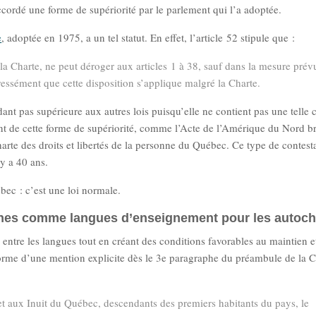
accordé une forme de supériorité par le parlement qui l’a adoptée.
e
, adoptée en 1975, a un tel statut. En effet, l’article 52 stipule que :
a Charte, ne peut déroger aux articles 1 à 38, sauf dans la mesure prév
pressément que cette disposition s’applique malgré la Charte.
ndant pas supérieure aux autres lois puisqu’elle ne contient pas une telle 
sent de cette forme de supériorité, comme l’Acte de l’Amérique du Nord b
harte des droits et libertés de la personne du Québec. Ce type de contesta
y a 40 ans.
bec : c’est une loi normale.
tones comme langues d’enseignement pour les autoc
 entre les langues tout en créant des conditions favorables au maintien e
orme d’une mention explicite dès le 3e paragraphe du préambule de la 
t aux Inuit du Québec, descendants des premiers habitants du pays, le