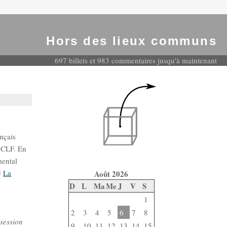
Hors des lieux communs
697 billets et 983 commentaires jusqu'à maintenant
nçais
a CLF. En
mental
lé
La
Août 2026
D
L
Ma
Me
J
V
S
1
2
3
4
5
6
7
8
e
session
9
10
11
12
13
14
15