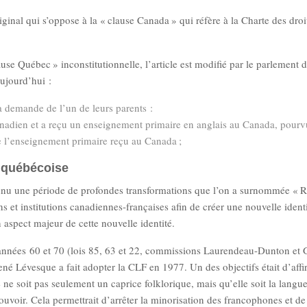
iginal qui s’oppose à la « clause Canada » qui réfère à la Charte des droi
se Québec » inconstitutionnelle, l’article est modifié par le parlement
aujourd’hui :
a demande de l’un de leurs parents :
 canadien et a reçu un enseignement primaire en anglais au Canada, pourv
e l’enseignement primaire reçu au Canada ;
é québécoise
nnu une période de profondes transformations que l’on a surnommée « R
s et institutions canadiennes-françaises afin de créer une nouvelle ident
 aspect majeur de cette nouvelle identité.
des années 60 et 70 (lois 85, 63 et 22, commissions Laurendeau-Dunton et
 Lévesque a fait adopter la CLF en 1977. Un des objectifs était d’affi
 ne soit pas seulement un caprice folklorique, mais qu’elle soit la langu
pouvoir. Cela permettrait d’arrêter la minorisation des francophones et de