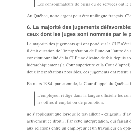
Les consommateurs de biens ou de services ont le dr
Au Québec, notre argent peut être unilingue français. C’e
6. La majorité des jugements défavorables
ceux dont les juges sont nommés par le p
La majorité des jugements qui ont porté sur la CLF n’étaie
il était question de l’interprétation de l’une ou l’autre 
constitutionnalité de la CLF une dizaine de fois depuis 
hiérarchiquement (la Cour supérieure et la Cour d’appel) o
deux interprétations possibles, ces jugements ont retenu u
En mars 1984, par exemple, la Cour d’appel du Québec int
L’employeur rédige dans la langue officielle les com
les offres d’emploi ou de promotion.
ne s’appliquait que lorsque le travailleur « exigeait » d’a
activement ce droit ». Par cette interprétation, qui faisa
aux relations entre un employeur et un travailleur en op