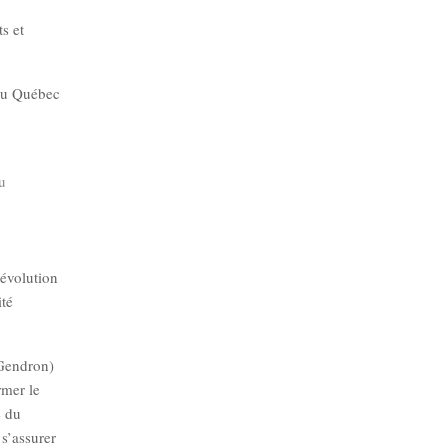
ts et
 du Québec
u
évolution
ité
 Gendron)
rmer le
e du
 s’assurer