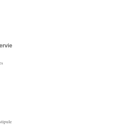
ervie
es
stipule