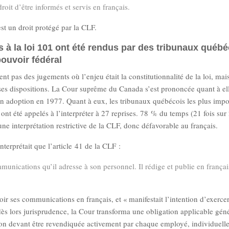
oit d’être informés et servis en français.
st un droit protégé par la CLF.
 à la loi 101 ont été rendus par des tribunaux québé
ouvoir fédéral
nt pas des jugements où l’enjeu était la constitutionnalité de la loi, mai
de ses dispositions. La Cour suprême du Canada s’est prononcée quant à ell
son adoption en 1977. Quant à eux, les tribunaux québécois les plus impo
nt été appelés à l’interpréter à 27 reprises. 78 % du temps (21 fois sur 
ne interprétation restrictive de la CLF, donc défavorable au français.
erprétait que l’article 41 de la CLF :
munications qu’il adresse à son personnel. Il rédige et publie en françai
voir ses communications en français, et « manifestait l’intention d’exerce
it dès lors jurisprudence, la Cour transforma une obligation applicable gé
tion devant être revendiquée activement par chaque employé, individuell