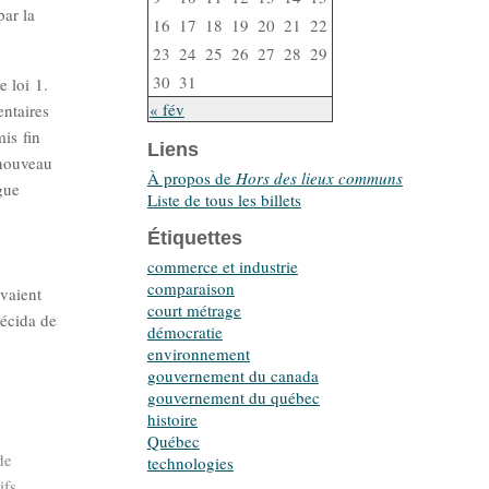
par la
16
17
18
19
20
21
22
23
24
25
26
27
28
29
30
31
e loi 1.
« fév
ntaires
mis fin
Liens
 nouveau
À propos de
Hors des lieux communs
gue
Liste de tous les billets
Étiquettes
commerce et industrie
comparaison
avaient
court métrage
décida de
démocratie
environnement
gouvernement du canada
gouvernement du québec
histoire
Québec
de
technologies
ifs