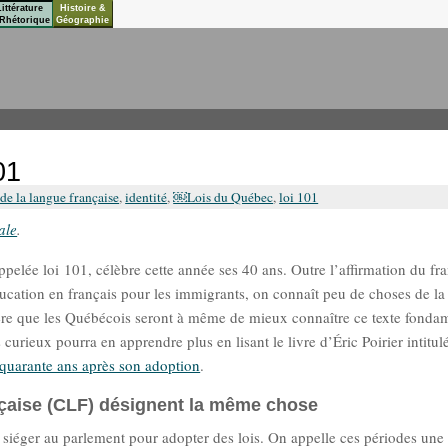
Littérature
Histoire &
Rhétorique
Géographie
01
de la langue française
,
identité
,
￼Lois du Québec
,
loi 101
ale
.
lée loi 101, célèbre cette année ses 40 ans. Outre l’affirmation du fra
ucation en français pour les immigrants, on connaît peu de choses de l
ère que les Québécois seront à même de mieux connaître ce texte fonda
curieux pourra en apprendre plus en lisant le livre d’Éric Poirier intitu
1 quarante ans après son adoption
.
rançaise (CLF) désignent la même chose
 à siéger au parlement pour adopter des lois. On appelle ces périodes un