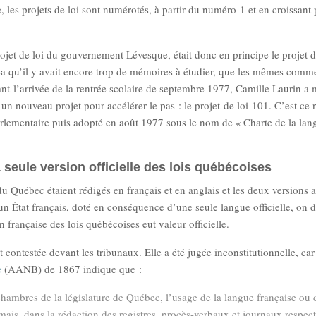
 les projets de loi sont numérotés, à partir du numéro 1 et en croissant 
rojet de loi du gouvernement Lévesque, était donc en principe le projet d
a qu’il y avait encore trop de mémoires à étudier, que les mêmes comme
nt l’arrivée de la rentrée scolaire de septembre 1977, Camille Laurin a 
un nouveau projet pour accélérer le pas : le projet de loi 101. C’est ce
parlementaire puis adopté en août 1977 sous le nom de « Charte de la lan
a seule version officielle des lois québécoises
du Québec étaient rédigés en français et en anglais et les deux versions 
un État français, doté en conséquence d’une seule langue officielle, on 
n française des lois québécoises eut valeur officielle.
 contestée devant les tribunaux. Elle a été jugée inconstitutionnelle, car
e
(AANB) de 1867 indique que :
ambres de la législature de Québec, l’usage de la langue française ou 
; mais, dans la rédaction des registres, procès-verbaux et journaux respect