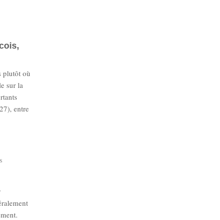
cois,
s plutôt où
e sur la
rtants
27), entre
s
r
néralement
ement.