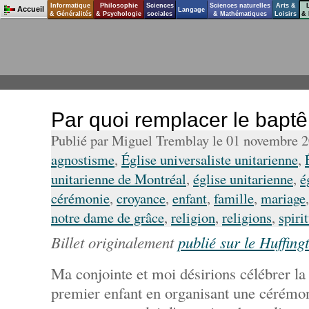
Informatique
Philosophie
Sciences
Sciences naturelles
Arts &
Accueil
Langage
& Généralités
& Psychologie
sociales
& Mathématiques
Loisirs
& 
Par quoi remplacer le bapt
Publié par Miguel Tremblay le 01 novembre 
agnostisme
,
Église universaliste unitarienne
,
unitarienne de Montréal
,
église unitarienne
,
é
cérémonie
,
croyance
,
enfant
,
famille
,
mariage
notre dame de grâce
,
religion
,
religions
,
spiri
Billet originalement
publié sur le Huffing
Ma conjointe et moi désirions célébrer la
premier enfant en organisant une cérémon