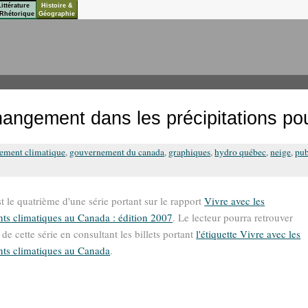
Littérature
Histoire &
Rhétorique
Géographie
angement dans les précipitations pou
ement climatique
,
gouvernement du canada
,
graphiques
,
hydro québec
,
neige
,
pub
st le quatrième d'une série portant sur le rapport
Vivre avec les
s climatiques au Canada : édition 2007
. Le lecteur pourra retrouver
de cette série en consultant les billets portant
l'étiquette Vivre avec les
ts climatiques au Canada
.