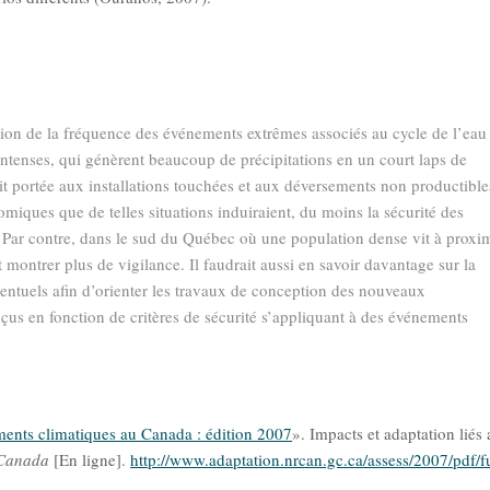
tion de la fréquence des événements extrêmes associés au cycle de l’eau 
ntenses, qui génèrent beaucoup de précipitations en un court laps de
it portée aux installations touchées et aux déversements non productible
miques que de telles situations induiraient, du moins la sécurité des
 Par contre, dans le sud du Québec où une population dense vit à proxi
it montrer plus de vigilance. Il faudrait aussi en savoir davantage sur la
entuels aﬁn d’orienter les travaux de conception des nouveaux
çus en fonction de critères de sécurité s’appliquant à des événements
ments climatiques au Canada : édition 2007
». Impacts et adaptation liés
 Canada
[En ligne].
http://www.adaptation.nrcan.gc.ca/assess/2007/pdf/fu