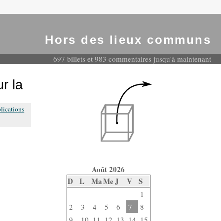
Hors des lieux communs
697 billets et 983 commentaires jusqu'à maintenant
r la
lications
Août 2026
D
L
Ma
Me
J
V
S
1
2
3
4
5
6
7
8
9
10
11
12
13
14
15