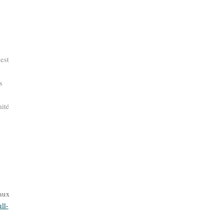
est
s
mité
 aux
ll-