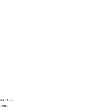
es (trait
sieurs