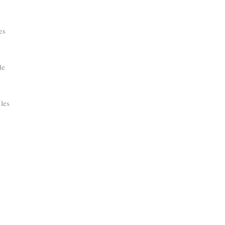
s
es
de
 les