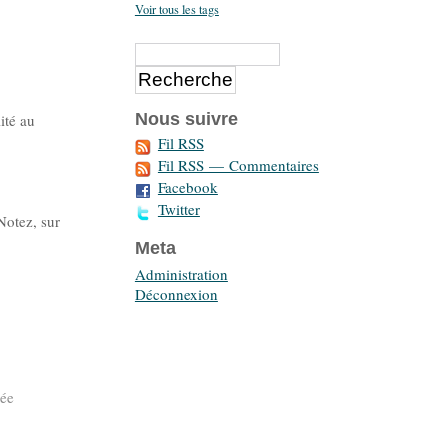
Voir tous les tags
Nous suivre
ité au
Fil RSS
Fil RSS — Commentaires
Facebook
Twitter
Notez, sur
Meta
Administration
s
Déconnexion
sée