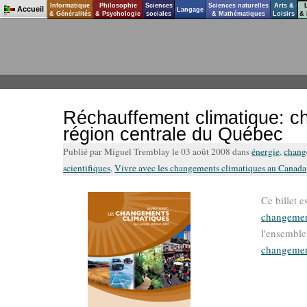
Informatique
Philosophie
Sciences
Sciences naturelles
Arts &
Accueil
Langage
& Généralités
& Psychologie
sociales
& Mathématiques
Loisirs
& 
Réchauffement climatique: ch
région centrale du Québec
Publié par Miguel Tremblay le 03 août 2008 dans
énergie
,
chang
scientifiques
,
Vivre avec les changements climatiques au Canada
Ce billet e
changement
l'ensemble 
changemen