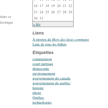
16
17
18
19
20
21
22
23
24
25
26
27
28
29
 dans ce
30
31
électrique
« fév
Liens
À propos de
Hors des lieux communs
Liste de tous les billets
Étiquettes
comparaison
court métrage
démocratie
environnement
gouvernement du canada
gouvernement du québec
histoire
photo
Québec
technologies