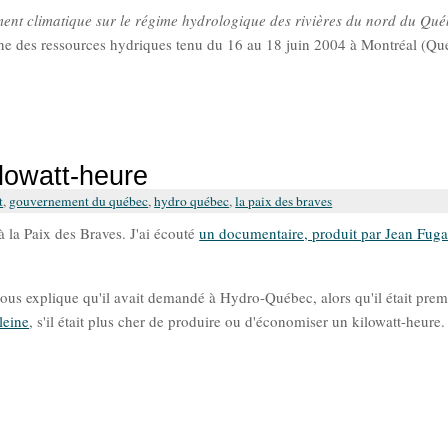
nt climatique sur le régime hydrologique des rivières du nord du Qué
nne des ressources hydriques tenu du 16 au 18 juin 2004 à Montréal (Qu
lowatt-heure
t
,
gouvernement du québec
,
hydro québec
,
la paix des braves
à la Paix des Braves. J'ai écouté
un documentaire, produit par Jean Fuga
nous explique qu'il avait demandé à Hydro-Québec, alors qu'il était prem
leine
, s'il était plus cher de produire ou d'économiser un kilowatt-heure.