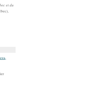
bec et du
ébec),
zza,
ier