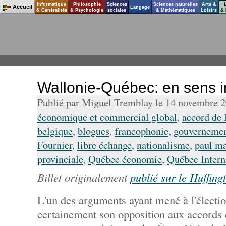
Informatique
Philosophie
Sciences
Sciences naturelles
Arts &
Accueil
Langage
& Généralités
& Psychologie
sociales
& Mathématiques
Loisirs
& 
Wallonie-Québec: en sens i
Publié par Miguel Tremblay le 14 novembre 
économique et commercial global
,
accord de 
belgique
,
blogues
,
francophonie
,
gouvernemen
Fournier
,
libre échange
,
nationalisme
,
paul ma
provinciale
,
Québec économie
,
Québec Intern
Billet originalement
publié sur le Huffing
L'un des arguments ayant mené à l'élect
certainement son opposition aux accords 