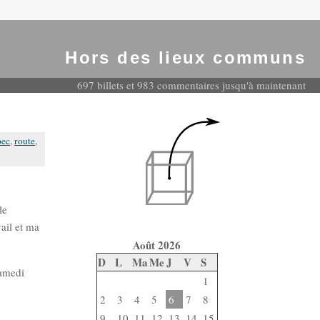
Hors des lieux communs
697 billets et 983 commentaires jusqu'à maintenant
bec
,
route
,
le
vail et ma
Août 2026
D
L
Ma
Me
J
V
S
samedi
1
2
3
4
5
6
7
8
9
10
11
12
13
14
15