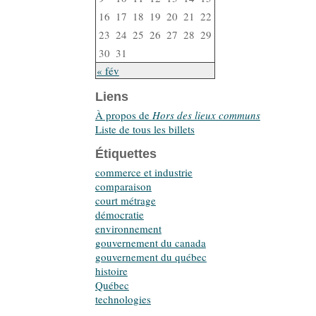
16
17
18
19
20
21
22
23
24
25
26
27
28
29
30
31
« fév
Liens
À propos de
Hors des lieux communs
Liste de tous les billets
Étiquettes
commerce et industrie
comparaison
court métrage
démocratie
environnement
gouvernement du canada
gouvernement du québec
histoire
Québec
technologies