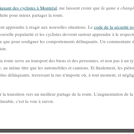
quant des cyclistes à Montréal
, me laissent croire que
la game a chang
duite pour mieux partager la route.
ivent apprendre à réagir aux nouvelles situations. Le
code de la sécurité ro
uvelle popularité et les cyclistes devront surtout apprendre à le respecter
ait-ce que pour souligner les comportements délinquants. Un commentaire 
ste.
a route serve au transport des biens et des personnes, et non pas à un t
ace, au même titre que les automobiles et camions. Et finalement, les piéto
 plus délinquants, traversant la rue n'importe où, à tout moment, et négli
er la transition vers un meilleur partage de la route. L'augmentation de la
urable, c'est la voie à suivre.