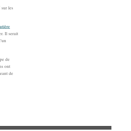
é
sur les
utière
. Il serait
d'un
ype de
ns ont
geant de