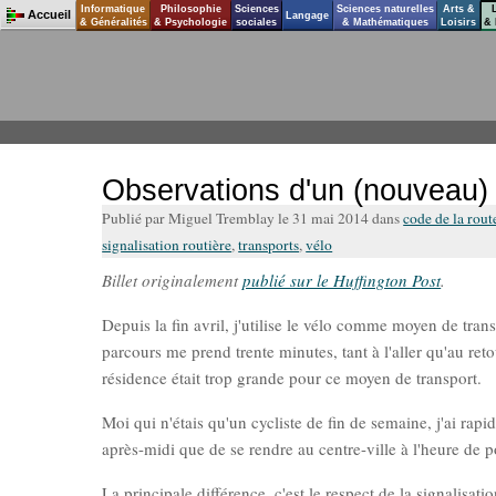
Informatique
Philosophie
Sciences
Sciences naturelles
Arts &
Accueil
Langage
& Généralités
& Psychologie
sociales
& Mathématiques
Loisirs
& 
Observations d'un (nouveau) 
Publié par Miguel Tremblay le 31 mai 2014 dans
code de la rout
signalisation routière
,
transports
,
vélo
Billet originalement
publié sur le Huffington Post
.
Depuis la fin avril, j'utilise le vélo comme moyen de tran
parcours me prend trente minutes, tant à l'aller qu'au ret
résidence était trop grande pour ce moyen de transport.
Moi qui n'étais qu'un cycliste de fin de semaine, j'ai rap
après-midi que de se rendre au centre-ville à l'heure de p
La principale différence, c'est le respect de la signalisatio