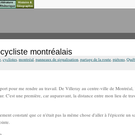
Littérature
Histoire &
Rhétorique
Géographie
cycliste montréalais
e
,
cyclistes
,
montréal
,
panneaux de signalisation
,
partage de la route
,
piétons
,
Qué
sport pour me rendre au travail. De Villeray au centre-ville de Montréal, 
our. C'est une première, car auparavant, la distance entre mon lieu de tra
idement constaté que ce n'était pas la même chose d'aller à l'épicerie un 
ointe.
n.