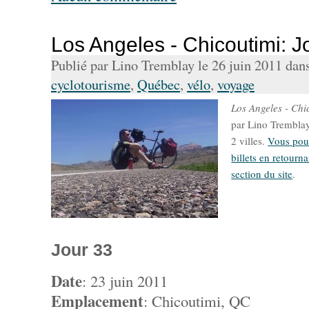
Los Angeles - Chicoutimi: J
Publié par Lino Tremblay le 26 juin 2011 dan
cyclotourisme
,
Québec
,
vélo
,
voyage
Los Angeles - Chi
par Lino Tremblay 
2 villes.
Vous pouv
billets en retourna
section du site
.
Jour 33
Date
: 23 juin 2011
Emplacement
: Chicoutimi, QC