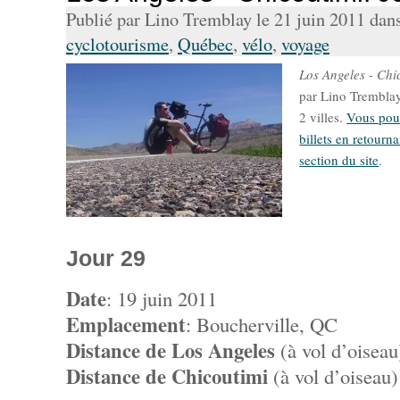
Publié par Lino Tremblay le 21 juin 2011 dan
cyclotourisme
,
Québec
,
vélo
,
voyage
Los Angeles - Chi
par Lino Tremblay 
2 villes.
Vous pouv
billets en retourna
section du site
.
Jour 29
Date
: 19 juin 2011
Emplacement
: Boucherville, QC
Distance de Los Angeles
(à vol d’oisea
Distance de Chicoutimi
(à vol d’oiseau