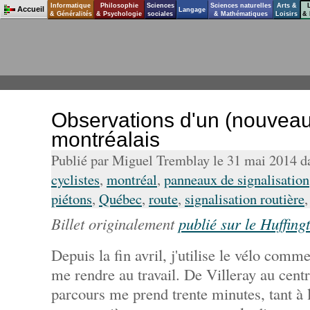
Informatique
Philosophie
Sciences
Sciences naturelles
Arts &
Accueil
Langage
& Généralités
& Psychologie
sociales
& Mathématiques
Loisirs
& 
Observations d'un (nouveau)
montréalais
Publié par Miguel Tremblay le 31 mai 2014 
cyclistes
,
montréal
,
panneaux de signalisation
piétons
,
Québec
,
route
,
signalisation routière
Billet originalement
publié sur le Huffing
Depuis la fin avril, j'utilise le vélo com
me rendre au travail. De Villeray au centr
parcours me prend trente minutes, tant à l'