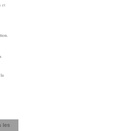
 et
.
tion.
s
 la
s les