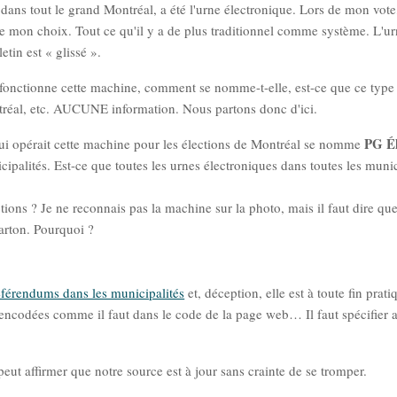
 dans tout le grand Montréal, a été l'urne électronique. Lors de mon vot
s de mon choix. Tout ce qu'il y a de plus traditionnel comme système. L'u
tin est « glissé ».
t fonctionne cette machine, comment se nomme-t-elle, est-ce que ce type
ntréal, etc. AUCUNE information. Nous partons donc d'ici.
PG Él
ui opérait cette machine pour les élections de Montréal se nomme
cipalités. Est-ce que toutes les urnes électroniques dans toutes les munic
tions ? Je ne reconnais pas la machine sur la photo, mais il faut dire que
carton. Pourquoi ?
 référendums dans les municipalités
et, déception, elle est à toute fin prati
é encodées comme il faut dans le code de la page web… Il faut spécifier 
eut affirmer que notre source est à jour sans crainte de se tromper.