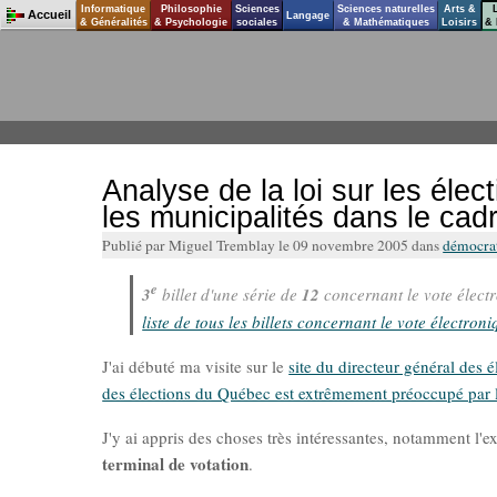
Informatique
Philosophie
Sciences
Sciences naturelles
Arts &
Accueil
Langage
& Généralités
& Psychologie
sociales
& Mathématiques
Loisirs
& 
Analyse de la loi sur les éle
les municipalités dans le cad
Publié par Miguel Tremblay le 09 novembre 2005 dans
démocra
e
3
billet d'une série de
12
concernant le vote élect
liste de tous les billets concernant le vote électron
J'ai débuté ma visite sur le
site du directeur général des 
des élections du Québec est extrêmement préoccupé par les
J'y ai appris des choses très intéressantes, notamment l'ex
terminal de votation
.