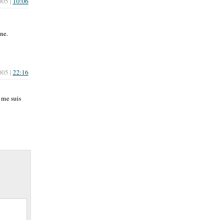
005 |
10:06
one.
005 |
22:16
e me suis