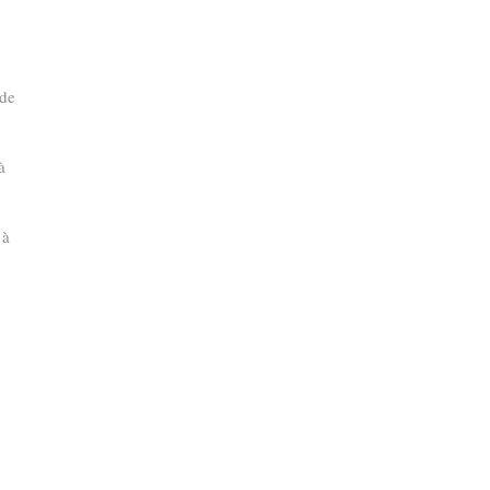
 de
à
 à