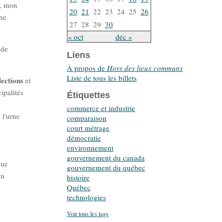
e, mon
20
21
22
23
24
25
26
rne
27
28
29
30
« oct
déc »
 de
Liens
À propos de
Hors des lieux communs
Liste de tous les billets
ections
et
ipalités
Étiquettes
commerce et industrie
 l'urne
comparaison
court métrage
démocratie
environnement
gouvernement du canada
que
gouvernement du québec
au
histoire
Québec
technologies
Voir tous les tags