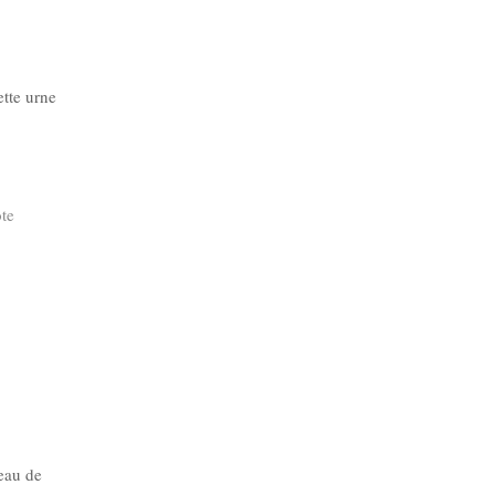
ette urne
ote
reau de