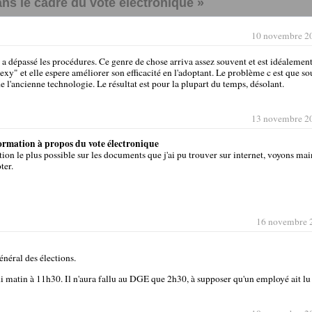
ns le cadre du vote électronique »
10 novembre 2
 dépassé les procédures. Ce genre de chose arriva assez souvent et est idéalement 
exy" et elle espere améliorer son efficacité en l'adoptant. Le problème c est que s
e l'ancienne technologie. Le résultat est pour la plupart du temps, désolant.
13 novembre 2
nformation à propos du vote électronique
mation le plus possible sur les documents que j'ai pu trouver sur internet, voyons ma
ter.
16 novembre 
énéral des élections.
undi matin à 11h30. Il n'aura fallu au DGE que 2h30, à supposer qu'un employé ait l