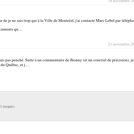
18 novembre 2
e de je ne sais trop qui à la Ville de Montréal, j'ai contacté Marc Lebel par téléph
 documents qu…
21 novembre 2
étais pas penché. Suite à un commentaire de Jhonny (et un courriel de précision), j
es du Québec, et j…
é) (requis)