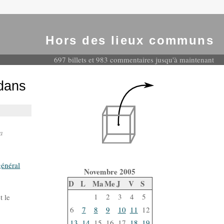
Hors des lieux communs
697 billets et 983 commentaires jusqu'à maintenant
 dans
a
général
Novembre 2005
D
L
Ma
Me
J
V
S
1
2
3
4
5
t le
6
7
8
9
10
11
12
13
14
15
16
17
18
19