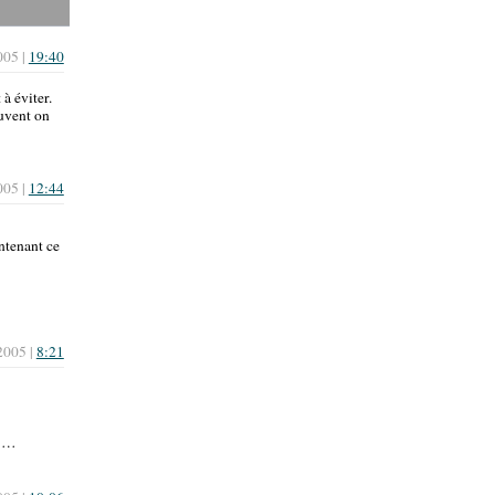
005 |
19:40
à éviter.
ouvent on
005 |
12:44
intenant ce
2005 |
8:21
u …