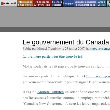
Informatique
Philosophie
Sciences
Sciences naturelles
Arts &
Accueil
Langage
& Généralités
& Psychologie
sociales
& Mathématiques
Loisirs
& 
Le gouvernement du Canada 
Publié par Miguel Tremblay le 23 juillet 2007 dans
gouvernemen
La première partie peut être trouvée ici
.
Moi je soulevais le fait parce que je trouvais ça rigolo, ma
Un ami m'a parlé d'un scientifique de la
Commission géo
gouvernement Conservateur pour désigner le gouverneme
Il s'agit d'
Andrew Okulitch
un scientifique émérite: il est
des Ressources Naturelles comme un employé rémunéré. Il 
"Canada’s New Government", avec les lettres majuscules