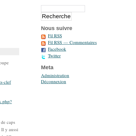
Nous suivre
Fil RSS
Fil RSS — Commentaires
Facebook
Twitter
oupe
Meta
Administration
Déconnexion
s-clef
x.php?
s de caps
Il y aussi