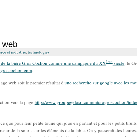
e web
ce et industrie
,
technologies
ème
re de la bière Gros Cochon comme une campagne du XX
siècle,
le Gr
egroscochon.com
.
page web soit le premier résultat d'
une recherche sur google avec les mot
ection vers la page
http://www.groupegeloso.com/microgroscochon/inde
it-ce que pour leur petite toune qui joue en partant et pour les petits bruit
seur de la souris sur les éléments de la table. On y passerait des heures. 