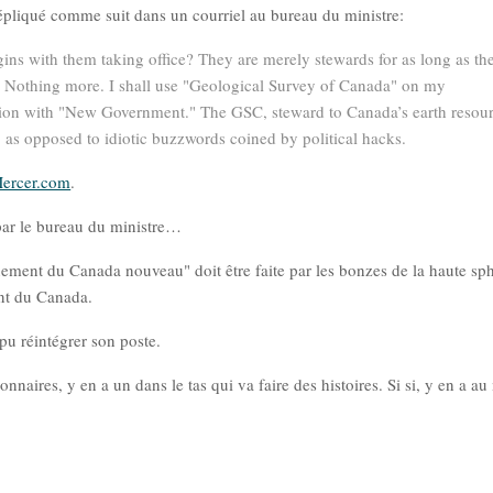
épliqué comme suit dans un courriel au bureau du ministre:
ins with them taking office? They are merely stewards for as long as th
. Nothing more. I shall use "Geological Survey of Canada" on my
ion with "New Government." The GSC, steward to Canada’s earth resou
y, as opposed to idiotic buzzwords coined by political hacks.
ercer.com
.
 par le bureau du ministre…
ernement du Canada nouveau" doit être faite par les bonzes de la haute sp
nt du Canada.
 pu réintégrer son poste.
ionnaires, y en a un dans le tas qui va faire des histoires. Si si, y en a a