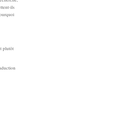
tent-ils
Pourquoi
t plutôt
aduction