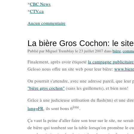
*
CBC News
*
CTV.ca
Aucun commentaire
La bière Gros Cochon: le sit
Publié par Miguel Tremblay le 23 juillet 2007 dans
bière
,
commer
Finalement, après avoir étiqueté
la campagne publicitai
Geloso nous offre un site web pour leur bière:
www.bier
On pourrait s'attendre, avec une adresse pareil, que leur 
"bière gros cochon"
(sans les guillemets), et bien non!
Grâce à une judicieuse utilisation du flash(tm) et une dir
ème
lang=FR
, ils sont bons 6
.
Ça vaut la peine d'aller faire son tour sur le site, ne sera
de bière qui tombent sur la table lorsqu'on promène le cur