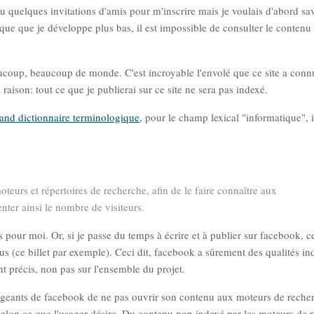
eçu quelques invitations d'amis pour m'inscrire mais je voulais d'abord sa
ique que je développe plus bas, il est impossible de consulter le contenu
ucoup, beaucoup de monde. C'est incroyable l'envolé que ce site a connu.
raison: tout ce que je publierai sur ce site ne sera pas indexé.
and dictionnaire terminologique
, pour le champ lexical "informatique", 
teurs et répertoires de recherche, afin de le faire connaître aux
enter ainsi le nombre de visiteurs.
les pour moi. Or, si je passe du temps à écrire et à publier sur facebook, 
tous (ce billet par exemple). Ceci dit, facebook a sûrement des qualités in
t précis, non pas sur l'ensemble du projet.
rigeants de facebook de ne pas ouvrir son contenu aux moteurs de reche
 selon ce que l'usager désire. Du contenu non indexé par les moteurs de 