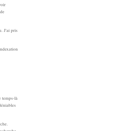
voir
 de
 J'ai pris
indexation
ce temps-là
déniables
rche.
recherche,