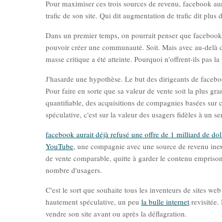
Pour maximiser ces trois sources de revenu, facebook aur
trafic de son site. Qui dit augmentation de trafic dit plus d
Dans un premier temps, on pourrait penser que facebook a 
pouvoir créer une communauté. Soit. Mais avec au-delà d'
masse critique a été atteinte. Pourquoi n'offrent-ils pas 
J'hasarde une hypothèse. Le but des dirigeants de faceb
Pour faire en sorte que sa valeur de vente soit la plus g
quantifiable, des acquisitions de compagnies basées sur 
spéculative, c'est sur la valeur des usagers fidèles à un se
facebook aurait déjà refusé une offre de 1 milliard de do
YouTube
, une compagnie avec une source de revenu inexi
de vente comparable, quitte à garder le contenu emprison
nombre d'usagers.
C'est le sort que souhaite tous les inventeurs de sites we
hautement spéculative, un peu
la bulle internet
revisitée. 
vendre son site avant ou après la déflagration.