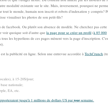
tre modalité existante sur le site. Mais, inversement, pourquoi ne permet
par tout le monde, humain non inscrit et robots d'indexation y compris? 
sse visualiser les photos de son petit-fils?
u de facebook. Ou plutôt son absence de modèle. Ne cherchez pas cette
our voir quoique soit d'autre que
la page pour se créer un profil
(
à 85 000
s tous les hyperliens de ces pages mènent vers la page d'inscription. C'es
i).
est la publicité en ligne. Selon une entrevue accordée à
TechCrunch
(tr
locales), à 15-20$/jour;
 base nationale;
ple, EA, etc.
pporteraient jusqu'à 1 millions de dollars US par
jour
semaine.