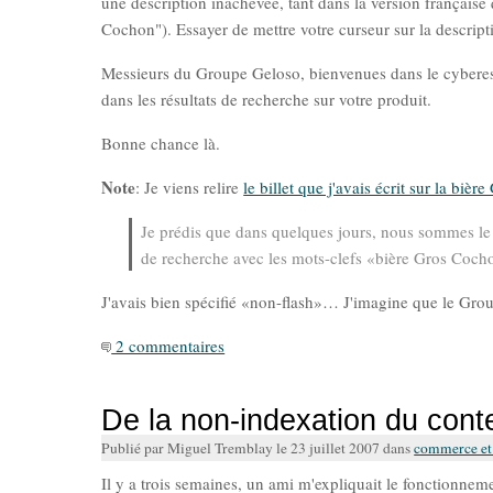
une description inachevée, tant dans la version française
Cochon"). Essayer de mettre votre curseur sur la descript
Messieurs du Groupe Geloso, bienvenues dans le cyberespa
dans les résultats de recherche sur votre produit.
Bonne chance là.
Note
: Je viens relire
le billet que j'avais écrit sur la biè
Je prédis que dans quelques jours, nous sommes le 28
de recherche avec les mots-clefs «bière Gros Coch
J'avais bien spécifié «non-flash»… J'imagine que le Grou
2 commentaires
De la non-indexation du con
Publié par Miguel Tremblay le 23 juillet 2007 dans
commerce et 
Il y a trois semaines, un ami m'expliquait le fonctionne