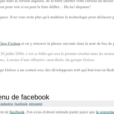
 que dans la version anglaise, de la bière (mettez votre curseur au-dessu
ion pour voir si on peut la faire défiler… Ha ha! disparue!
ce. Il ne vous reste plus qu'à maîtriser la technologie pour déclasser p
re Gros Cochon
et on y retrouve la phrase suivante dans la note de bas de 
 juillet 2006, c’est ce billet qui sera le premier résultat dans les mote
on», à moins d’une offensive «non-flash» du groupe Geloso.
pe Geloso a un contrat avec des développeurs web qui font tout en flash
tenu de facebook
industrie
,
facebook
,
pérennité
ment de
facebook
. J'en avais d'abord entendu parler parce que
le gouvern