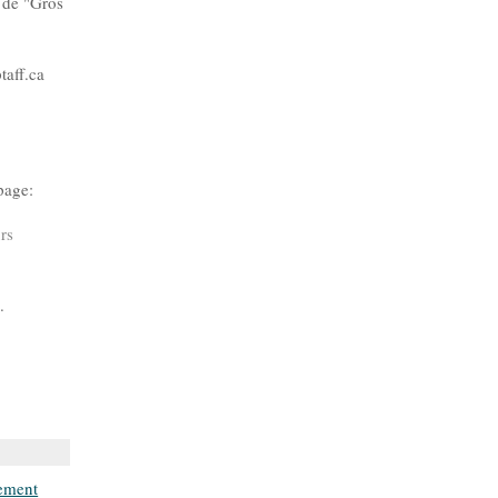
s de "Gros
taff.ca
page:
urs
.
ement