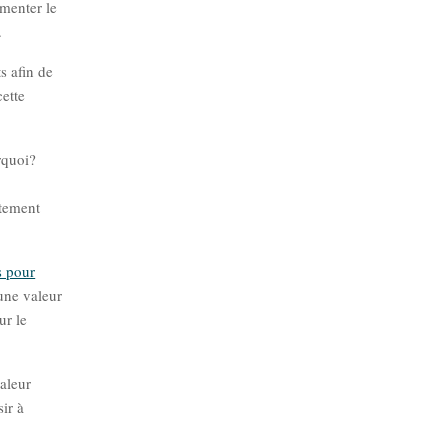
gmenter le
.
s afin de
ette
rquoi?
utement
s pour
une valeur
ur le
valeur
sir à