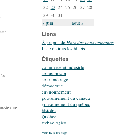
22
23
24
25
26
27
28
29
30
31
e
« juin
août »
rces
Liens
À propos de
Hors des lieux communs
Liste de tous les billets
Étiquettes
commerce et industrie
comparaison
hère
court métrage
démocratie
environnement
gouvernement du canada
gouvernement du québec
u moins un
histoire
Québec
technologies
Voir tous les tags