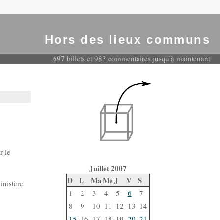
Hors des lieux communs
697 billets et 983 commentaires jusqu'à maintenant
r le
Juillet 2007
D
L
Ma
Me
J
V
S
ministère
1
2
3
4
5
6
7
8
9
10
11
12
13
14
15
16
17
18
19
20
21