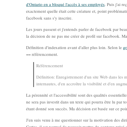
d'Ontario en a bloqué l'accès à ses employés
. Puis j'ai r
exactement quelle était cette créature et, point problémat
facebook sans s'y inscrire.
Les jours passent et j'entends parler de facebook par bea
la décision de ne pas me créer de profil sur facebook. Ma 
Définition d'indexation avant d'aller plus loin. Selon le
gr
== référencement.
Référencement
Définition: Enregistrement d'un site Web dans les mo
internautes, d'en accroître la visibilité et d'en augm
La pérennité et l'accessibilité sont des qualités essentiel
ne sera pas investit dans un texte qui pourra être lu par 
étant donné son succès. Ma décision est basée sur ce poin
J'en suis venu à me questionner sur la motivation des di
Certes, il est normal de pouvoir mettre du contenu privé