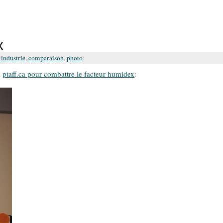
x
industrie
,
comparaison
,
photo
à
ptaff.ca pour combattre le facteur humidex
: