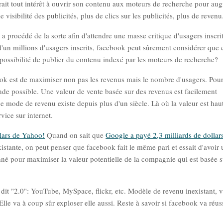
ait tout intérêt à ouvrir son contenu aux moteurs de recherche pour au
e visibilité des publicités, plus de clics sur les publicités, plus de revenu
procédé de la sorte afin d'attendre une masse critique d'usagers inscrit
un millions d'usagers inscrits, facebook peut sûrement considérer que c
la possibilité de publier du contenu indexé par les moteurs de recherche?
ook est de maximiser non pas les revenus mais le nombre d'usagers. Pou
rande possible. Une valeur de vente basée sur des revenus est facilement
ce mode de revenu existe depuis plus d'un siècle. Là où la valeur est ha
rvice sur internet.
llars de Yahoo!
Quand on sait que
Google a payé 2,3 milliards de dollar
stante, on peut penser que facebook fait le même pari et essait d'avoir 
né pour maximiser la valeur potentielle de la compagnie qui est basée s
b dit "2.0": YouTube, MySpace, flickr, etc. Modèle de revenu inexistant, 
Elle va à coup sûr exploser elle aussi. Reste à savoir si facebook va réus