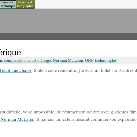
Littérature
Histoire &
Rhétorique
Géographie
érique
on
,
comparaison
,
court métrage
,
Norman McLaren
,
ONF
,
technologies
l était une chaise
. Suite à cette rencontre, j'ai écrit un billet sur 3 autres 
l est difficile, voire impossible, de résumer son oeuvre avec quelques film
ur Norman McLaren
. Si jamais un lecteur désirait continuer son exploratio