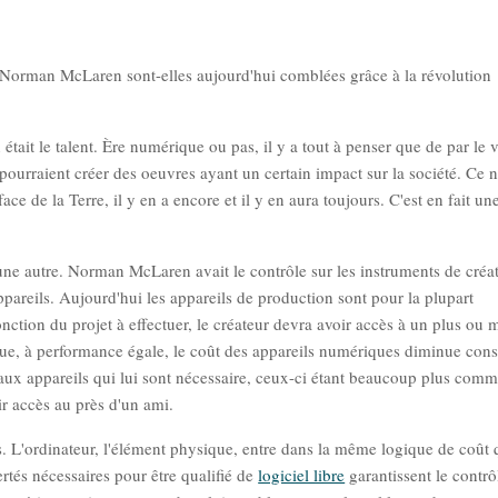
e Norman McLaren sont-elles aujourd'hui comblées grâce à la révolution
it le talent. Ère numérique ou pas, il y a tout à penser que de par le 
pourraient créer des oeuvres ayant un certain impact sur la société. Ce n
ce de la Terre, il y en a encore et il y en aura toujours. C'est en fait un
 une autre. Norman McLaren avait le contrôle sur les instruments de créat
pareils. Aujourd'hui les appareils de production sont pour la plupart
ction du projet à effectuer, le créateur devra avoir accès à un plus ou 
ue, à performance égale, le coût des appareils numériques diminue con
ès aux appareils qui lui sont nécessaire, ceux-ci étant beaucoup plus com
ir accès au près d'un ami.
els. L'ordinateur, l'élément physique, entre dans la même logique de coût 
rtés nécessaires pour être qualifié de
logiciel libre
garantissent le contrô