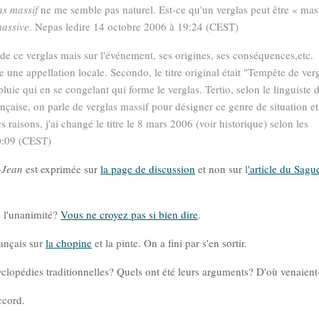
as massif
ne me semble pas naturel. Est-ce qu'un verglas peut être « mas
assive
. Nepas ledire 14 octobre 2006 à 19:24 (CEST)
e de ce verglas mais sur l'événement, ses origines, ses conséquences,etc.
ste une appellation locale. Secondo, le titre original était "Tempête de ver
luie qui en se congelant qui forme le verglas. Tertio, selon le linguiste 
nçaise, on parle de verglas massif pour désigner ce genre de situation et
 raisons, j'ai changé le titre le 8 mars 2006 (voir historique) selon les
00:09 (CEST)
-Jean
est exprimée sur
la page de discussion
et non sur l
'article du Sag
as l'unanimité?
Vous ne croyez pas si bien dire
.
ançais sur
la chopine
et la pinte. On a fini par s'en sortir.
ncyclopédies traditionnelles? Quels ont été leurs arguments? D'où venaient
ccord.