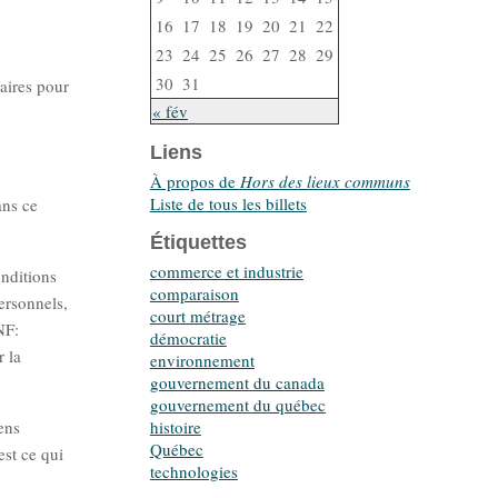
16
17
18
19
20
21
22
23
24
25
26
27
28
29
30
31
aires pour
« fév
Liens
À propos de
Hors des lieux communs
Liste de tous les billets
ans ce
Étiquettes
commerce et industrie
nditions
comparaison
personnels,
court métrage
NF:
démocratie
r la
environnement
gouvernement du canada
gouvernement du québec
histoire
ens
Québec
est ce qui
technologies