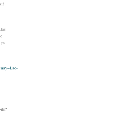
sif
glas
de
 ça
uenay–Lac-
-ils?