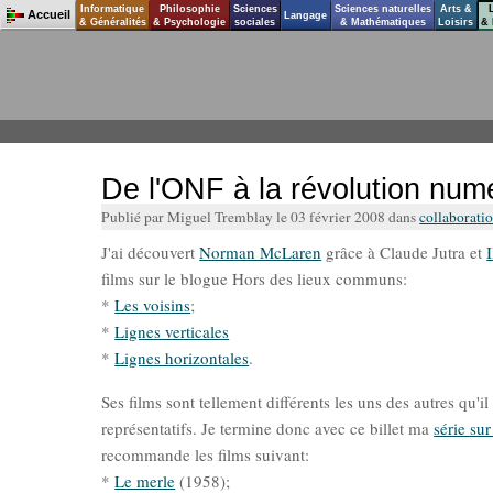
Informatique
Philosophie
Sciences
Sciences naturelles
Arts &
Accueil
Langage
& Généralités
& Psychologie
sociales
& Mathématiques
Loisirs
& 
De l'ONF à la révolution num
Publié par Miguel Tremblay le 03 février 2008 dans
collaborati
J'ai découvert
Norman McLaren
grâce à Claude Jutra et
I
films sur le blogue Hors des lieux communs:
*
Les voisins
;
*
Lignes verticales
*
Lignes horizontales
.
Ses films sont tellement différents les uns des autres qu'i
représentatifs. Je termine donc avec ce billet ma
série s
recommande les films suivant:
*
Le merle
(1958);