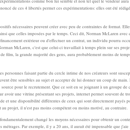
ses expérimentations comme bon lui semble et non tel quel le vendeur aura
'énoncé de ces 4 libertés permet ces expérimentations: elles ont été rédig
sitifs nécessaires peuvent créer avec peu de contraintes de format. Elle
e ainsi que celles imposées par le temps. Ceci dit, Norman McLaren avec 
financement extérieur ou d'effectuer un contrat, un individu pourra occ
Norman McLaren, c'est que celui-ci travaillait à temps plein sur ses proje
 de film, la grande majorité des gens, aura probablement moins de temp
 les personnes faisant partie du cercle intime de nos créateurs sont suscep
euvent être sensibles au sujet et accepter de lui donner un coup de main.
me source pour le recrutement. Que ce soit en se joignant à un groupe de c
avoir une vitrine présentant ses projets, internet permet souvent de tr
ude et une disponibilité différentes de ceux qui sont directement payés p
t au projet, il n'est pas moins compétent ou moins motivé, au contraire.
 a fondamentalement changé les moyens nécessaires pour obtenir un cont
ts métrages. Par exemple, il y a 20 ans, il aurait été impensable que j'aie