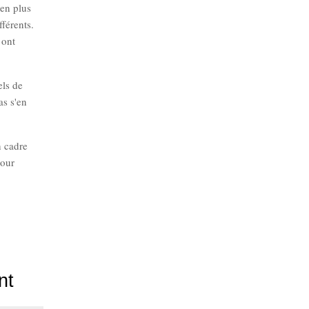
 en plus
fférents.
 ont
els de
as s'en
n cadre
pour
nt