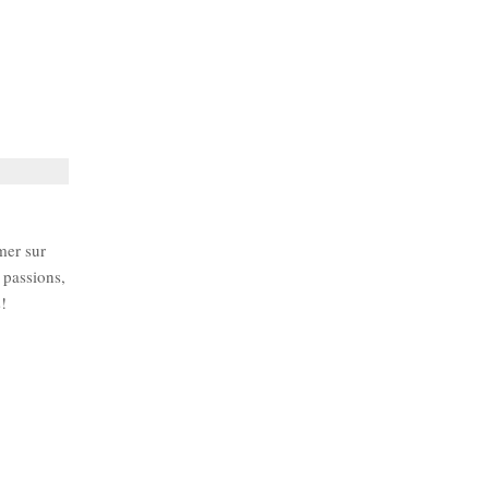
rmer sur
 passions,
s!