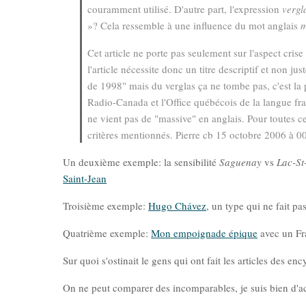
couramment utilisé. D'autre part, l'expression
vergl
»? Cela ressemble à une influence du mot anglais
m
Cet article ne porte pas seulement sur l'aspect cris
l'article nécessite donc un titre descriptif et non ju
de 1998" mais du verglas ça ne tombe pas, c'est la p
Radio-Canada et l'Office québécois de la langue fra
ne vient pas de "massive" en anglais. Pour toutes ces
critères mentionnés. Pierre cb 15 octobre 2006 à 
Un deuxième exemple: la sensibilité
Saguenay
vs
Lac-St
Saint-Jean
Troisième exemple:
Hugo Chávez
, un type qui ne fait p
Quatrième exemple:
Mon empoignade épique
avec un Fr
Sur quoi s'ostinait le gens qui ont fait les articles des e
On ne peut comparer des incomparables, je suis bien d'a