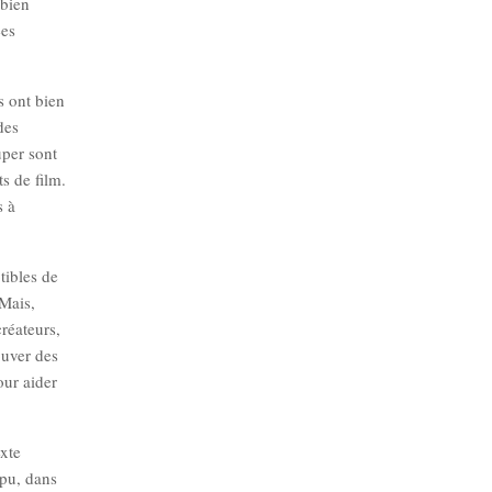
 bien
ées
s ont bien
des
uper sont
ts de film.
s à
tibles de
 Mais,
réateurs,
ouver des
our aider
exte
 pu, dans