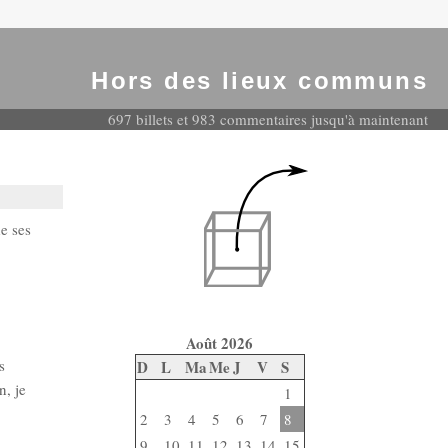
Hors des lieux communs
697 billets et 983 commentaires jusqu'à maintenant
de ses
Août 2026
s
D
L
Ma
Me
J
V
S
n, je
1
2
3
4
5
6
7
8
9
10
11
12
13
14
15