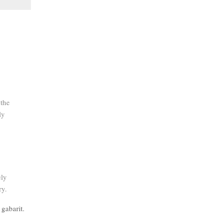
 the
ly
ely
ry.
 gabarit.