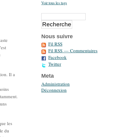
Voir tous les tags
Nous suivre
vaste
Fil RSS
'est
Fil RSS — Commentaires
e
Facebook
Twitter
ion. Il a
Meta
Administration
moins
Déconnexion
stamment.
muns
que les
le du