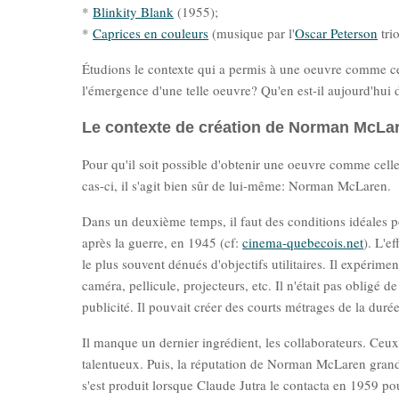
*
Blinkity Blank
(1955);
*
Caprices en couleurs
(musique par l'
Oscar Peterson
tri
Étudions le contexte qui a permis à une oeuvre comme ce
l'émergence d'une telle oeuvre? Qu'en est-il aujourd'hui d
Le contexte de création de Norman McLa
Pour qu'il soit possible d'obtenir une oeuvre comme celle
cas-ci, il s'agit bien sûr de lui-même: Norman McLaren.
Dans un deuxième temps, il faut des conditions idéales po
après la guerre, en 1945 (cf:
cinema-quebecois.net
). L'e
le plus souvent dénués d'objectifs utilitaires. Il expérimen
caméra, pellicule, projecteurs, etc. Il n'était pas obligé 
publicité. Il pouvait créer des courts métrages de la durée 
Il manque un dernier ingrédient, les collaborateurs. Ceux-
talentueux. Puis, la réputation de Norman McLaren grandiss
s'est produit lorsque Claude Jutra le contacta en 1959 po