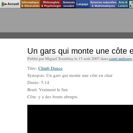
Informatique
Philosophie
Sciences
Sciences naturelles
Arts &
Accueil
Langage
& Généralités
& Psychologie
sociales
& Mathématiques
Loisirs
& 
Un gars qui monte une côte 
Publié par Miguel Tremblay le 15 août 2007 dans
court métrage
Titre:
Climb Dance
Synopsis: Un gars qui monte une côte en char
Durée: 5:14
Bruit: Vraiment le fun
Côte: y a des bouts abrupts