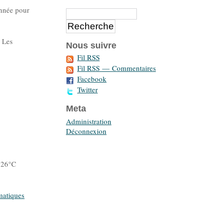
année pour
. Les
Nous suivre
Fil RSS
Fil RSS — Commentaires
Facebook
Twitter
Meta
Administration
Déconnexion
 26°C
matiques