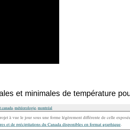
es et minimales de température po
t canada
,
météorologie
,
montréal
rojet à vue le jour sous une forme légèrement différente de celle exposée
res et de précipitations du Canada disponibles en format graphique
.