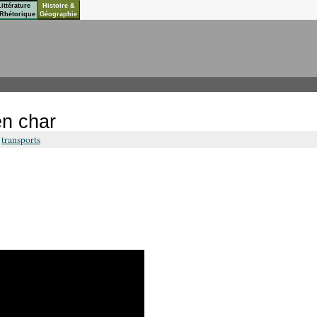
Littérature
Histoire &
Rhétorique
Géographie
en char
,
transports