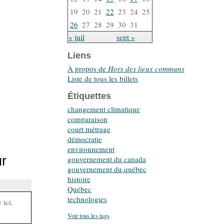
19
20
21
22
23
24
25
26
27
28
29
30
31
« juil
sept »
Liens
À propos de
Hors des lieux communs
Liste de tous les billets
Étiquettes
changement climatique
comparaison
court métrage
démocratie
environnement
ur
gouvernement du canada
gouvernement du québec
histoire
Québec
technologies
 ici.
Voir tous les tags