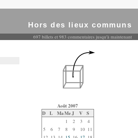
Hors des lieux communs
697 billets et 983 commentaires jusqu'à maintenant
Août 2007
D
L
Ma
Me
J
V
S
1
2
3
4
5
6
7
8
9
10
11
12
13
14
15
16
17
18